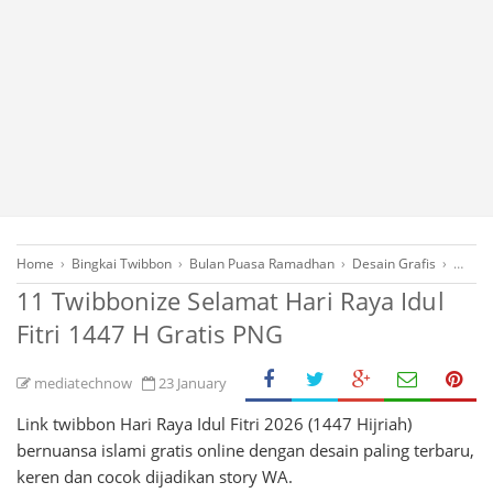
Home
›
Bingkai Twibbon
›
Bulan Puasa Ramadhan
›
Desain Grafis
›
Downl
11 Twibbonize Selamat Hari Raya Idul
Fitri 1447 H Gratis PNG
mediatechnow
23 January
Link twibbon Hari Raya Idul Fitri 2026 (1447 Hijriah)
bernuansa islami gratis online dengan desain paling terbaru,
keren dan cocok dijadikan story WA.