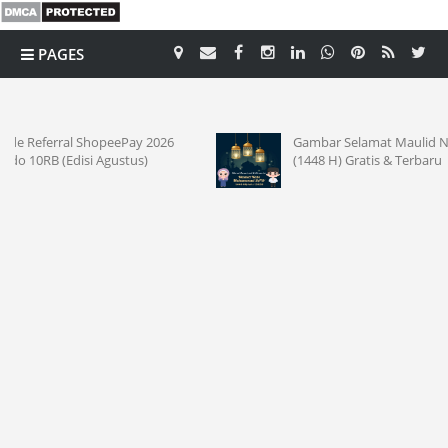
PAGES
CATEGORY
Gambar Selamat Maulid Nabi 2026
Kode
(1448 H) Gratis & Terbaru
2026