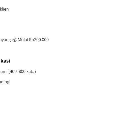
klien
tayang
:
💰
Mulai Rp
2
00.000
ikasi
 kami (400–800 kata)
nologi