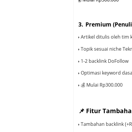
3.
Premium (Penulis
Artikel ditulis oleh tim
●
·
Topik sesuai niche
Tek
●
·
1
-
2 backlink DoFollow
●
·
Optimasi keyword das
●
·
💰
Mulai Rp
3
00.000
●
·
📌
Fitur Tambah
Tambahan backlink (+R
●
·