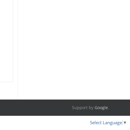
Support by
Google
.
Select Language
▼