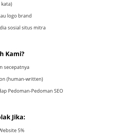
 kata)
au logo brand
dia sosial situs mitra
h Kami?
n secepatnya
tion (human-written)
hadap Pedoman-Pedoman SEO
lak Jika:
Website 5%