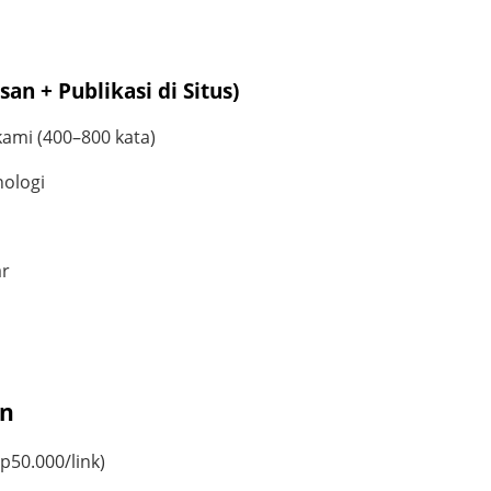
an + Publikasi di Situs)
 kami (400–800 kata)
nologi
ar
an
p50.000/link)