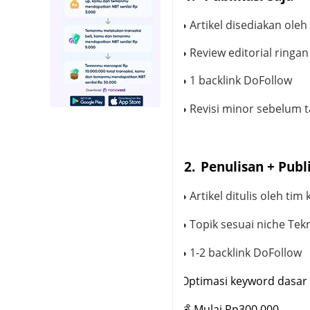
Artikel disediakan oleh 
●
·
Review editorial ringan
●
·
1 backlink DoFollow
●
·
Revisi minor sebelum 
●
·
2.
Penulisan
+
Publ
Artikel ditulis oleh tim
●
·
Topik sesuai niche
Tek
●
·
1
-
2 backlink DoFollow
●
·
Optimasi keyword dasar
·
💰
Mulai Rp
3
00.000
·