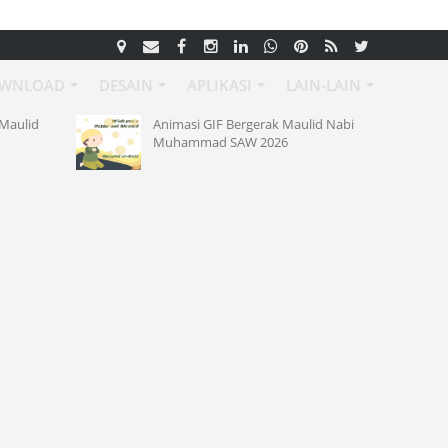
WNLOAD
DESAIN
APLIKASI
LAIN-LAIN
Maulid
Animasi GIF Bergerak Maulid Nabi
Muhammad SAW 2026