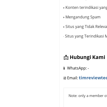
Konten terindikasi yan
●
·
Mengandung Spam
●
·
Situs yang Tidak Relev
●
·
Situs yang Terindikasi 
●
·
📩
Hubungi Kami
📱
WhatsApp: -
·
timreviewte
📧
Email:
·
Note: only a member of