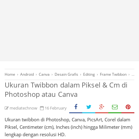
Home
›
Android
›
Canva
›
Desain Grafis
›
Editing
›
Frame Twibbon
›
Lap
Ukuran Twibbon dalam Piksel & Cm di
Photoshop atau Canva
mediatechnow
16 February
Ukuran twibbon di Photoshop, Canva, PicsArt, Corel dalam
Piksel, Centimeter (cm), Inches (inch) hingga Milimeter (mm)
lengkap dengan resolusi HD.