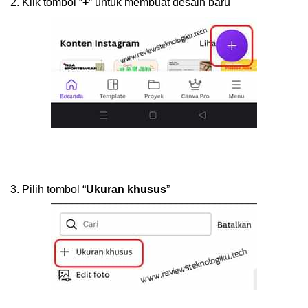
2.
Klik tombol “
+
” untuk membuat desain baru
3.
Pilih tombol “
Ukuran khusus
”