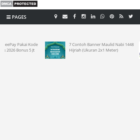
PAGES
CATEGORY
e
7 Contoh Banner Maulid Nabi 1448
15 Con
Hijriah (Ukuran 2x1 Meter)
2026 M