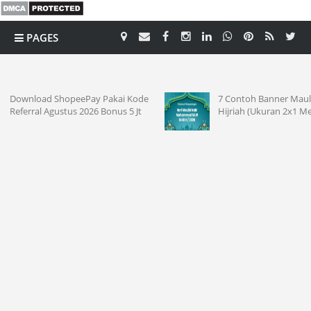
PAGES
CATEGORY
akai Kode
7 Contoh Banner Maulid Nabi 1448
nus 5 Jt
Hijriah (Ukuran 2x1 Meter)