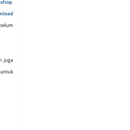
oshop
.
wnload
 belum
n juga
untuk