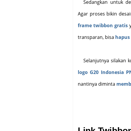
Sedangkan untuk de
Agar proses bikin des
frame twibbon gratis
y
transparan, bisa
hapus 
Selanjutnya silakan 
logo G20 Indonesia P
nantinya diminta
membu
Link Twibbo