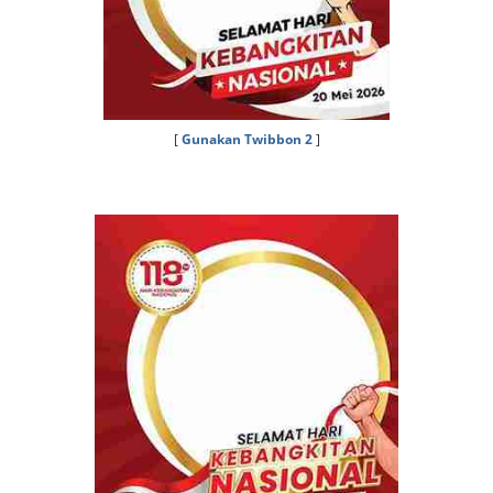
[
Gunakan Twibbon 2
]