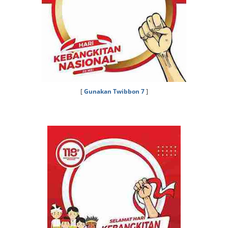
[
Gunakan Twibbon 7
]