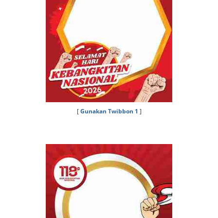
[
Gunakan Twibbon 1
]