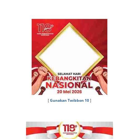
[
Gunakan Twibbon 10
]