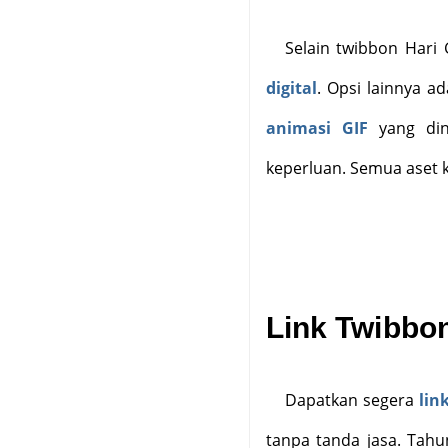
Selain twibbon Har
digital
. Opsi lainnya a
animasi GIF
yang din
keperluan. Semua aset k
Link Twibbon
Dapatkan segera
lin
tanpa tanda jasa. Tahu