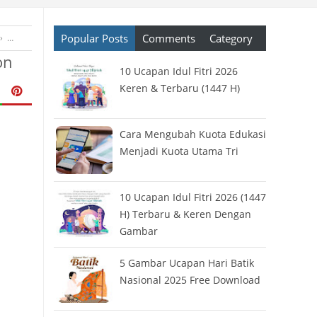
Popular Posts
Comments
Category
›
Template
›
Twibbon
›
Twibbon Online
›
Twibbonize
›
Ucapan Selamat
on
10 Ucapan Idul Fitri 2026
Keren & Terbaru (1447 H)
Cara Mengubah Kuota Edukasi
Menjadi Kuota Utama Tri
10 Ucapan Idul Fitri 2026 (1447
H) Terbaru & Keren Dengan
Gambar
5 Gambar Ucapan Hari Batik
Nasional 2025 Free Download