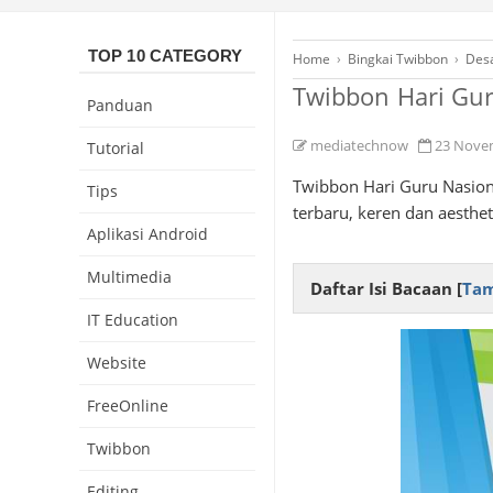
TOP 10 CATEGORY
Home
›
Bingkai Twibbon
›
Desa
Twibbon Hari Gur
Panduan
mediatechnow
23 Nove
Tutorial
Twibbon Hari Guru Nasiona
Tips
terbaru, keren dan aesthe
Aplikasi Android
Multimedia
Daftar Isi Bacaan [
Tam
IT Education
Website
FreeOnline
Twibbon
Editing