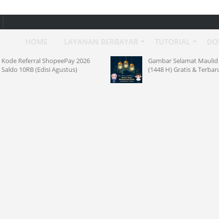
HOME
LAYANAN BERBAYAR
TUTORIAL
DO
Kode Referral ShopeePay 2026
Gambar Selamat Maulid 
Saldo 10RB (Edisi Agustus)
(1448 H) Gratis & Terbar