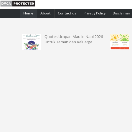
Home
About
Contact us
Privacy Policy
Disclaimer
0 Ribu
Quotes Ucapan Maulid Nabi 2026
T
Untuk Teman dan Keluarga