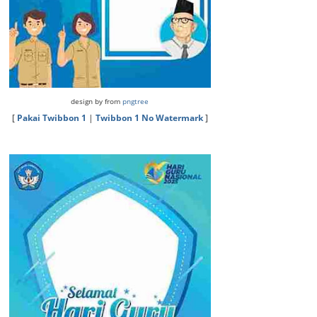
design by from
pngtree
[
Pakai Twibbon 1
|
Twibbon 1 No Watermark
]