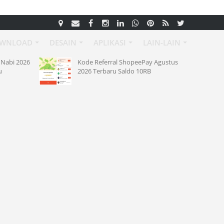
WNLOAD
DESAIN
APLIKASI
LAIN-LAIN
Nabi 2026
Kode Referral ShopeePay Agustus
u
2026 Terbaru Saldo 10RB