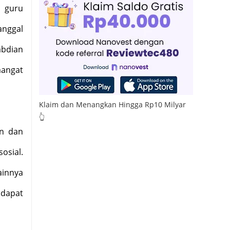
a guru
anggal
abdian
mangat
Klaim dan Menangkan Hingga Rp10 Milyar
👆
en dan
osial.
ainnya
 dapat