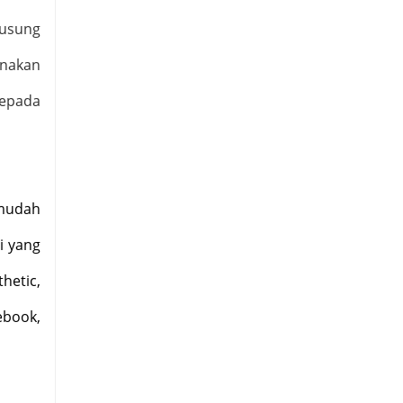
gusung
nakan
kepada
mudah
i yang
hetic,
ebook,