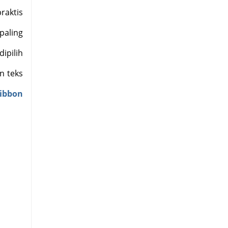
raktis
paling
ipilih
n teks
ibbon