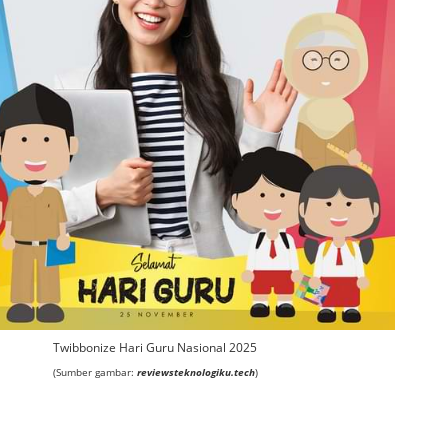
Twibbonize Hari Guru Nasional 2025
(Sumber gambar:
reviewsteknologiku.tech
)