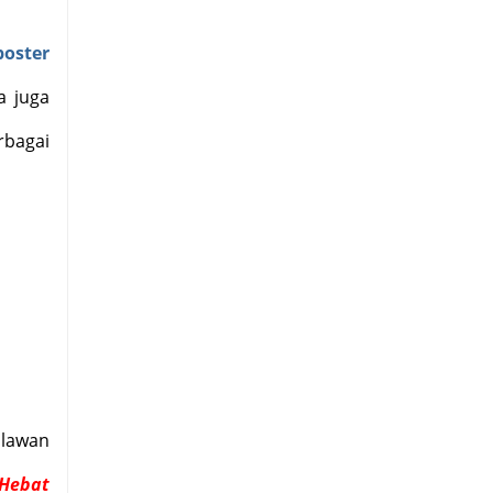
oster
a juga
bagai
hlawan
Hebat