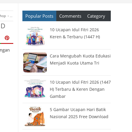
Popular Posts
Comments
Category
shop
›
Poster
›
spanduk
›
Template
›
Wallpaper
HD
10 Ucapan Idul Fitri 2026
Keren & Terbaru (1447 H)
engan
Cara Mengubah Kuota Edukasi
Menjadi Kuota Utama Tri
10 Ucapan Idul Fitri 2026 (1447
H) Terbaru & Keren Dengan
Gambar
5 Gambar Ucapan Hari Batik
Nasional 2025 Free Download