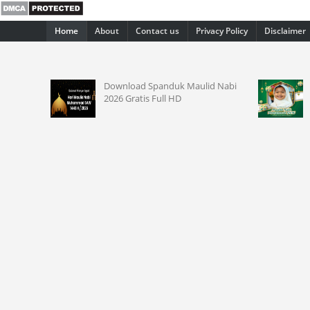
Home
About
Contact us
Privacy Policy
Disclaimer
 Agustus
Download Spanduk Maulid Nabi
2026 Gratis Full HD