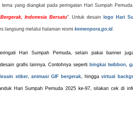
n tema yang diangkat pada peringatan Hari Sumpah Pemuda
ergerak, Indonesia Bersatu
”. Untuk desain
logo Hari S
ses langsung melalui halaman resmi
kemenpora.go.id
.
ringati Hari Sumpah Pemuda, selain pakai banner jug
sain grafis lainnya. Contohnya seperti
bingkai twibbon
,
g
desain stiker
,
animasi GIF bergerak
, hingga
virtual backg
anduk Hari Sumpah Pemuda 2025 ke-97, silakan cek di inf