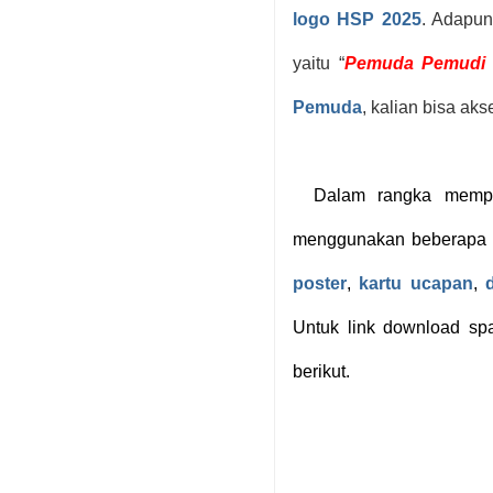
logo HSP 2025
. Adapu
yaitu “
Pemuda Pemudi B
Pemuda
, kalian bisa ak
Dalam rangka mempe
menggunakan beberapa de
poster
,
kartu ucapan
,
Untuk link download sp
berikut.