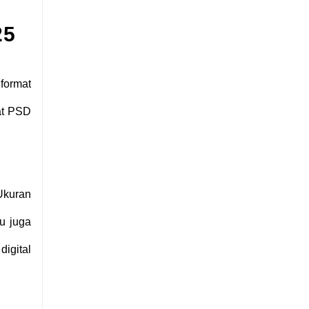
25
format
at PSD
.
 Ukuran
tu juga
digital