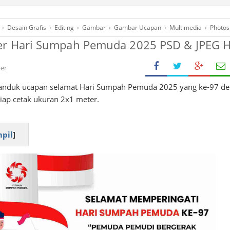
›
Desain Grafis
›
Editing
›
Gambar
›
Gambar Ucapan
›
Multimedia
›
Photo
er Hari Sumpah Pemuda 2025 PSD & JPEG 
er
anduk ucapan selamat Hari Sumpah Pemuda 2025 yang ke-97 d
iap cetak ukuran 2x1 meter.
pil
]