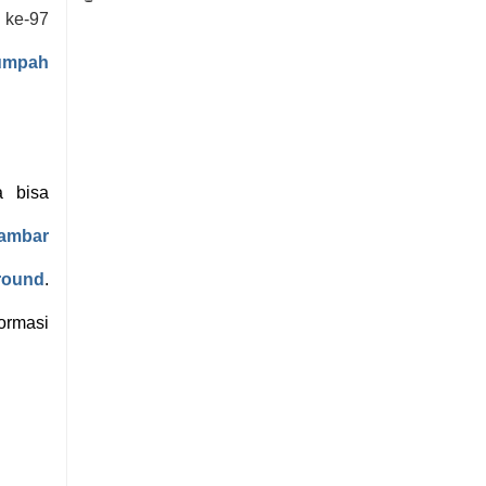
 ke-97
umpah
a bisa
ambar
round
.
ormasi