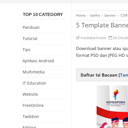
TOP 10 CATEGORY
Home
›
baliho
›
banner
›
CDR
5 Template Bann
Panduan
mediatechnow
26 Octob
Tutorial
Download banner atau sp
Tips
format PSD dan JPEG HD s
Aplikasi Android
Multimedia
Daftar Isi Bacaan [
Tam
IT Education
Website
FreeOnline
Twibbon
Editing