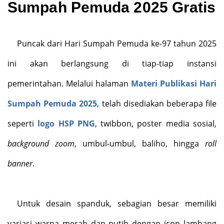
Sumpah Pemuda 2025 Gratis
Puncak dari Hari Sumpah Pemuda ke-97 tahun 2025
ini akan berlangsung di tiap-tiap instansi
pemerintahan. Melalui halaman
Materi Publikasi Hari
Sumpah Pemuda 2025
, telah disediakan beberapa file
seperti
logo HSP PNG
, twibbon, poster media sosial,
background zoom
, umbul-umbul, baliho, hingga
roll
banner
.
Untuk desain spanduk, sebagian besar memiliki
variasi warna merah dan putih dengan icon lambang