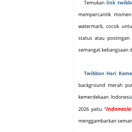
Temukan
link twib
mempercantik momen 
watermark, cocok untuk
status atau postingan
semangat kebangsaan de
Twibbon Hari Keme
background merah puti
kemerdekaan Indonesia
Indonesia
2026 yaitu
“
menggambarkan semang