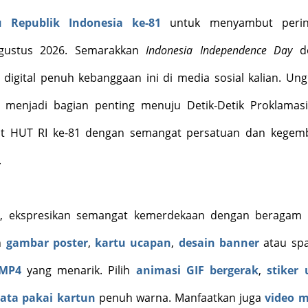
 Republik Indonesia ke-81
untuk
menyambut perin
Agustus 2026. Semarakkan
Indonesia Independence Day
de
digital penuh kebanggaan ini di media sosial
kalian
. Un
ni menjadi bagian penting menuju Detik-Detik Proklamas
t HUT RI ke-81 dengan semangat persatuan dan kegem
.
on, ekspresikan semangat kemerdekaan dengan beragam 
an
gambar poster
,
kartu ucapan
,
desain banner
atau sp
 MP4
yang menarik. Pilih
animasi GIF bergerak
,
stiker
kata pakai kartun
penuh warna. Manfaatkan juga
video m