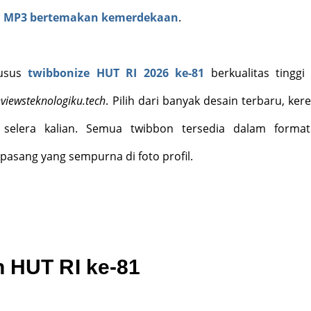
n
MP3 bertemakan kemerdekaan
.
husus
twibbonize HUT RI 2026 ke-81
berkualitas tinggi
eviewsteknologiku.tech
. Pilih dari banyak desain terbaru, ker
i selera
kalian
. Semua twibbon tersedia dalam forma
 pasang yang sempurna di foto profil.
n HUT RI ke-81