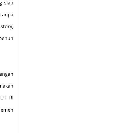
g siap
tanpa
story,
 penuh
engan
emakan
HUT RI
elemen