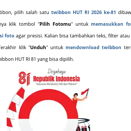
bbon, pilih salah satu
twibbon HUT RI 2026 ke-81
dibaw
tnya klik tombol "
Pilih Fotomu
" untuk
memasukkan fo
si foto
agar presisi.
Kalian
bisa tambahkan teks, filter atau 
erakhir klik "
Unduh
" untuk
mendownload twibbon
ter
twibbon HUT RI 81 yang
bisa dipilih
.