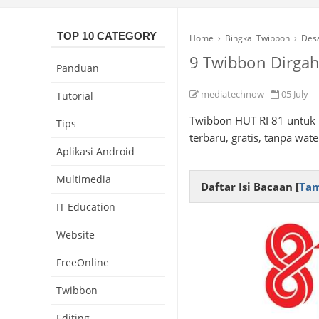
TOP 10 CATEGORY
Home
›
Bingkai Twibbon
›
Desa
9 Twibbon Dirgah
Panduan
mediatechnow
05 July
Tutorial
Twibbon HUT RI 81 untuk 
Tips
terbaru, gratis, tanpa wat
Aplikasi Android
Multimedia
Daftar Isi Bacaan [
Tam
IT Education
Website
FreeOnline
Twibbon
Editing