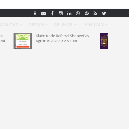
WNLOAD
DESAIN
APLIKASI
LAIN-LAIN
Kode Referral ShopeePay
Desain Poster Maulid Nabi 1448
s 2026 Saldo 10RB
Hijriah Terbaru 2026