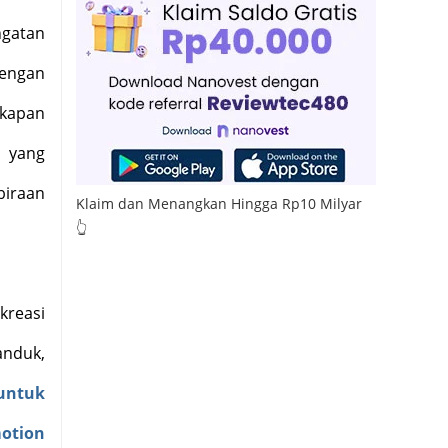
gatan
ngan
gkapan
i yang
biraan
Klaim dan Menangkan Hingga Rp10 Milyar
👆
kreasi
anduk,
 untuk
otion