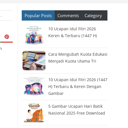
Popular Posts
Comments
Category
Link Twibbon
›
Multimedia
›
Template
›
Twibbon
›
Twibbon Online
›
Twibbon
10 Ucapan Idul Fitri 2026
Keren & Terbaru (1447 H)
n
Cara Mengubah Kuota Edukasi
Menjadi Kuota Utama Tri
10 Ucapan Idul Fitri 2026 (1447
H) Terbaru & Keren Dengan
Gambar
5 Gambar Ucapan Hari Batik
Nasional 2025 Free Download