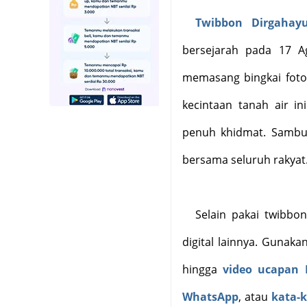
T
wibbon Dirgahayu
bersejarah pada 17 
memasang bingkai foto 
kecintaan tanah air i
penuh khidmat. Sambu
bersama seluruh rakyat
Selain pakai twibb
digital lainnya. Gunak
hingga
video ucapan
WhatsApp
, atau
kata-