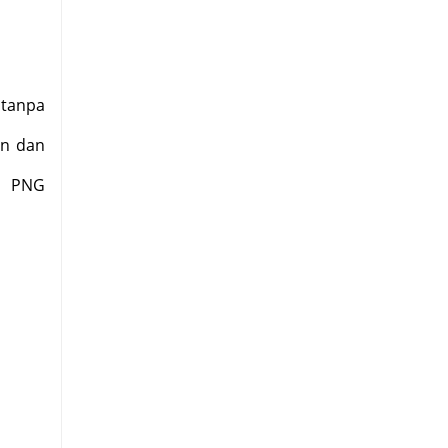
 tanpa
en dan
t PNG