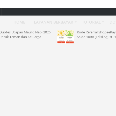
HOME
LAYANAN BERBAYAR
TUTORIAL
DO
Nabi 2026
Kode Referral ShopeePay 2026
rga
Saldo 10RB (Edisi Agustus)