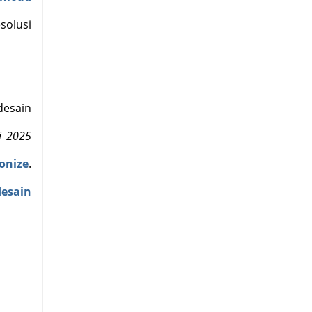
solusi
desain
i 2025
onize
.
desain