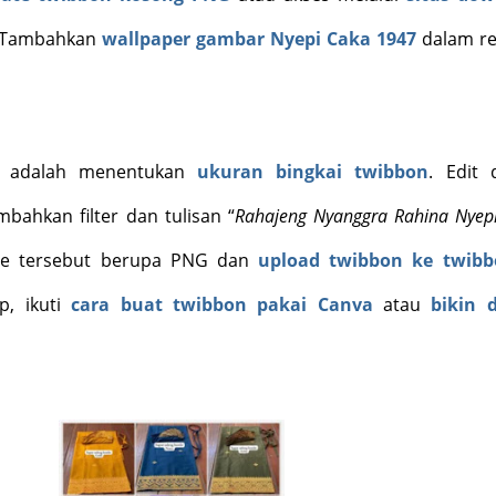
 Tambahkan
wallpaper gambar Nyepi Caka 1947
dalam re
ya adalah menentukan
ukuran bingkai twibbon
. Edit 
ahkan filter dan tulisan “
Rahajeng Nyanggra Rahina Nyep
file tersebut berupa PNG dan
upload twibbon ke twibb
p, ikuti
cara buat twibbon pakai Canva
atau
bikin 