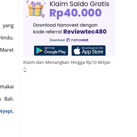
e yang
indu.
 Maret
Klaim dan Menangkan Hingga Rp10 Milyar
👆
emakai
 Bali.
Nyepi
,