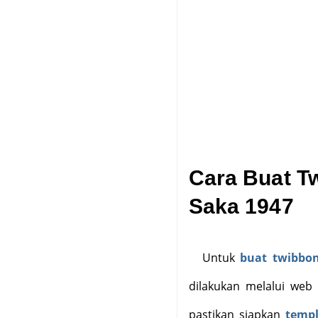
Cara Buat T
Saka 1947
Untuk
buat twibbon
dilakukan melalui we
pastikan siapkan
temp