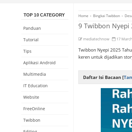
TOP 10 CATEGORY
Home
›
Bingkai Twibbon
›
Desa
9 Twibbon Nyepi
Panduan
mediatechnow
17 Marc
Tutorial
Twibbon Nyepi 2025 Tahun 
Tips
keren untuk dijadikan stor
Aplikasi Android
Multimedia
Daftar Isi Bacaan [
Tam
IT Education
Website
FreeOnline
Twibbon
Editing