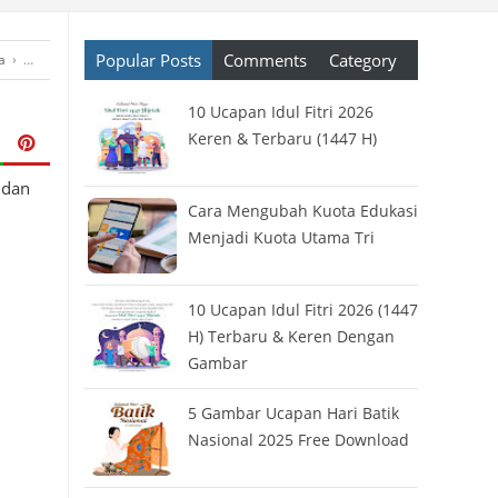
Popular Posts
Comments
Category
a
›
Link Twibbon
›
Twibbon
›
Twibbon Online
›
Twibbonize
›
Ucapan Selamat
10 Ucapan Idul Fitri 2026
Keren & Terbaru (1447 H)
 dan
Cara Mengubah Kuota Edukasi
Menjadi Kuota Utama Tri
10 Ucapan Idul Fitri 2026 (1447
H) Terbaru & Keren Dengan
Gambar
5 Gambar Ucapan Hari Batik
Nasional 2025 Free Download