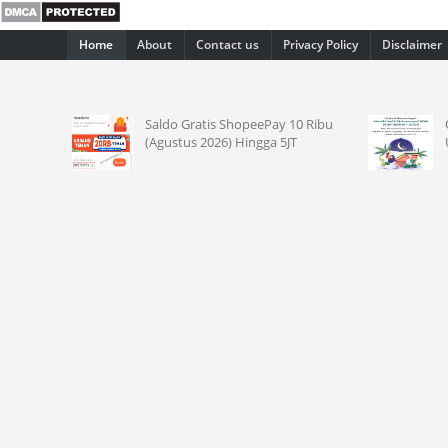
Home
About
Contact us
Privacy Policy
Disclaimer
Saldo Gratis ShopeePay 10 Ribu
Quotes Ucapan Maulid 
(Agustus 2026) Hingga 5JT
Untuk Teman dan Kelua