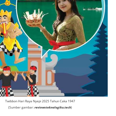
Twibbon Hari Raya Nyepi 2025 Tahun Caka 1947
(Sumber gambar:
reviewsteknologiku.tech
)