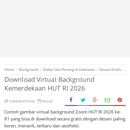
Home
›
Background
›
Daftar Hari Penting di Indonesia
›
Desain Grafis
›
Fr
Download Virtual Background
Kemerdekaan HUT RI 2026
mediatechnow
04 July
Contoh gambar virtual background Zoom HUT RI 2026 ke-
81 yang bisa di download secara gratis dengan desain paling
keren, menarik, terbaru dan aesthetic