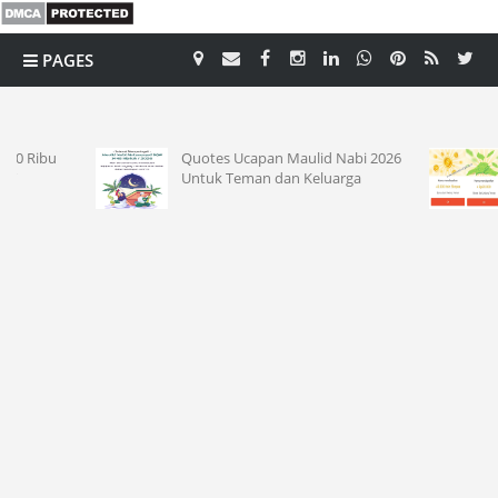
PAGES
CATEGORY
Quotes Ucapan Maulid Nabi 2026
Kode Ref
Untuk Teman dan Keluarga
Saldo 10R