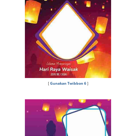
[
Gunakan Twibbon 6
]