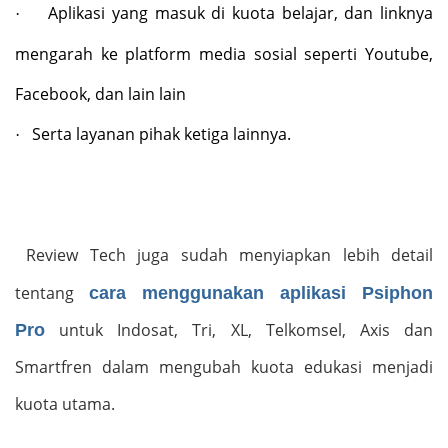
Aplikasi yang masuk di kuota belajar, dan linknya
·
mengarah ke platform media sosial seperti Youtube,
Facebook, dan lain lain
Serta layanan pihak ketiga lainnya.
·
Review Tech juga sudah menyiapkan lebih detail
tentang
cara menggunakan aplikasi Psiphon
untuk Indosat, Tri, XL, Telkomsel, Axis dan
Pro
Smartfren dalam mengubah kuota edukasi menjadi
kuota utama.