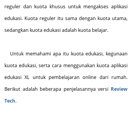
reguler dan kuota khusus untuk mengakses aplikasi
edukasi. Kuota reguler itu sama dengan kuota utama,
sedangkan kuota edukasi adalah kuota belajar.
Untuk memahami apa itu kuota edukasi, kegunaan
kuota edukasi, serta cara menggunakan kuota aplikasi
edukasi XL untuk pembelajaran online dari rumah.
Berikut adalah beberapa penjelasannya versi
Review
Tech
.