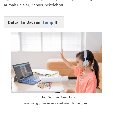
Rumah Belajar, Zenius, Sekolahmu.
Daftar Isi Bacaan [
Tampil
]
Sumber Gambar: freepik.com
(cara menggunakan kuota edukasi dan reguler xl)