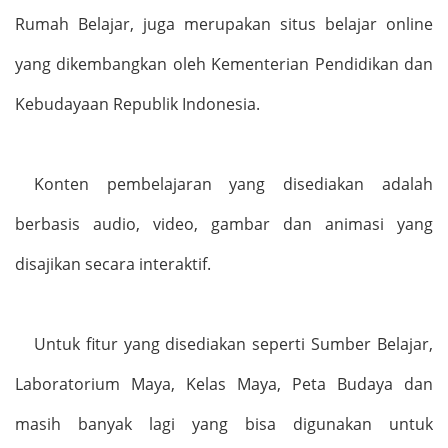
Rumah Belajar, juga merupakan situs belajar online
yang dikembangkan oleh Kementerian Pendidikan dan
Kebudayaan Republik Indonesia.
Konten pembelajaran yang disediakan adalah
berbasis audio, video, gambar dan animasi yang
disajikan secara interaktif.
Untuk fitur yang disediakan seperti Sumber Belajar,
Laboratorium Maya, Kelas Maya, Peta Budaya dan
masih banyak lagi yang bisa digunakan untuk