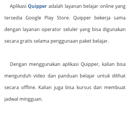
Aplikasi
Quipper
adalah layanan belajar online yang
tersedia Google Play Store. Quipper bekerja sama
dengan layanan operator seluler yang bisa digunakan
secara gratis selama penggunaan paket belajar.
Dengan menggunakan aplikasi Quipper, kalian bisa
mengunduh video dan panduan belajar untuk dilihat
secara offline. Kalian juga bisa kursus dan membuat
jadwal mingguan.