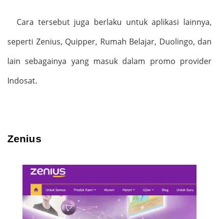
Cara tersebut juga berlaku untuk aplikasi lainnya,
seperti Zenius, Quipper, Rumah Belajar, Duolingo, dan
lain sebagainya yang masuk dalam promo provider
Indosat.
Zenius