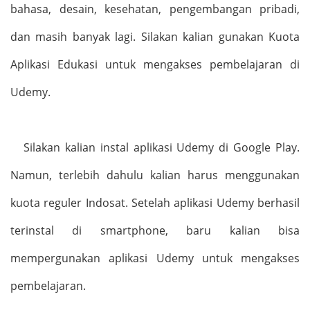
bahasa, desain, kesehatan, pengembangan pribadi,
dan masih banyak lagi. Silakan kalian gunakan Kuota
Aplikasi Edukasi untuk mengakses pembelajaran di
Udemy.
Silakan kalian instal aplikasi Udemy di Google Play.
Namun, terlebih dahulu kalian harus menggunakan
kuota reguler Indosat. Setelah aplikasi Udemy berhasil
terinstal di smartphone, baru kalian bisa
mempergunakan aplikasi Udemy untuk mengakses
pembelajaran.