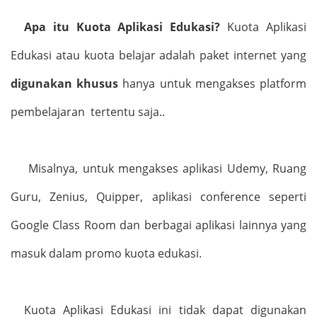
Apa itu Kuota Aplikasi Edukasi?
Kuota Aplikasi
Edukasi atau kuota belajar adalah paket internet yang
digunakan khusus
hanya untuk mengakses platform
pembelajaran
tertentu saja..
Misalnya, untuk mengakses aplikasi Udemy, Ruang
Guru, Zenius, Quipper, aplikasi conference seperti
Google Class Room dan berbagai aplikasi lainnya yang
masuk dalam promo kuota edukasi.
Kuota Aplikasi Edukasi ini tidak dapat digunakan