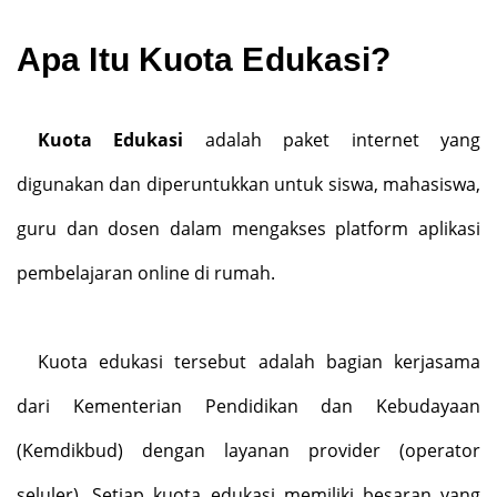
Apa Itu Kuota Edukasi?
Kuota Edukasi
adalah paket internet yang
digunakan dan diperuntukkan untuk siswa, mahasiswa,
guru dan dosen dalam mengakses platform aplikasi
pembelajaran online di rumah.
Kuota edukasi tersebut adalah bagian kerjasama
dari Kementerian Pendidikan dan Kebudayaan
(Kemdikbud) dengan layanan provider (operator
seluler). Setiap kuota edukasi memiliki besaran yang