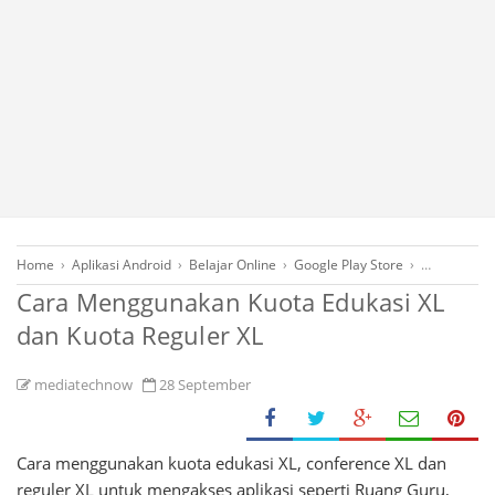
Home
›
Aplikasi Android
›
Belajar Online
›
Google Play Store
›
Internet
›
I
Cara Menggunakan Kuota Edukasi XL
dan Kuota Reguler XL
mediatechnow
28 September
Cara menggunakan kuota edukasi XL, conference XL dan
reguler XL untuk mengakses aplikasi seperti Ruang Guru,