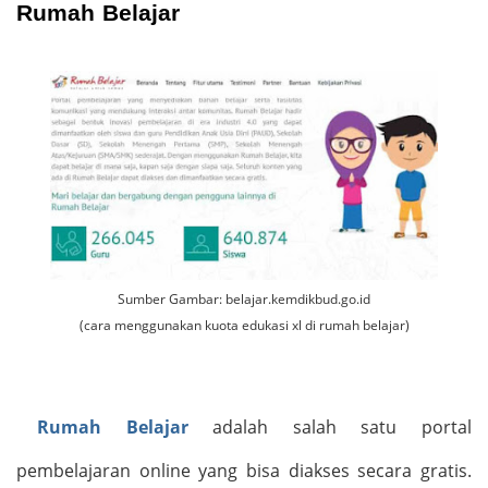
Rumah Belajar
Sumber Gambar: belajar.kemdikbud.go.id
(cara menggunakan kuota edukasi xl di rumah belajar)
Rumah Belajar
adalah salah satu portal
pembelajaran online yang bisa diakses secara gratis.