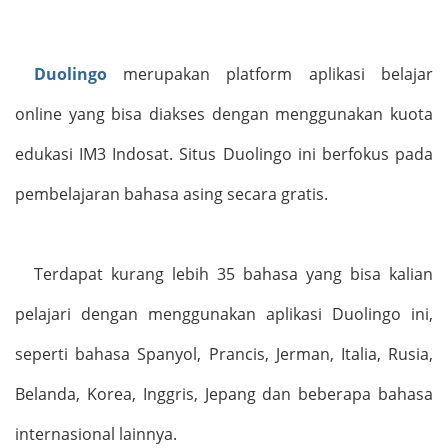
Duolingo
merupakan platform aplikasi belajar
online yang bisa diakses dengan menggunakan kuota
edukasi IM3 Indosat. Situs Duolingo ini berfokus pada
pembelajaran bahasa asing secara gratis.
Terdapat kurang lebih 35 bahasa yang bisa kalian
pelajari dengan menggunakan aplikasi Duolingo ini,
seperti bahasa Spanyol, Prancis, Jerman, Italia, Rusia,
Belanda, Korea, Inggris, Jepang dan beberapa bahasa
internasional lainnya.