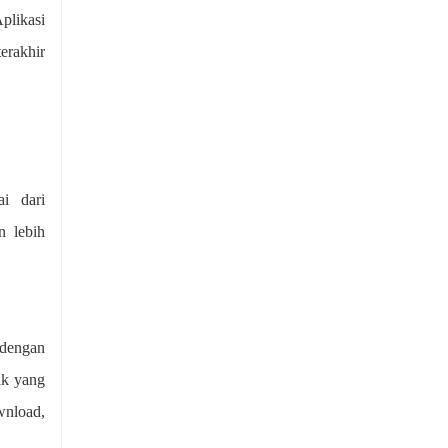
plikasi
erakhir
ai dari
n lebih
 dengan
ik yang
wnload,