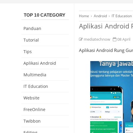
TOP 10 CATEGORY
Home
›
Android
›
IT Education
Aplikasi Android
Panduan
mediatechnow
08 April
Tutorial
Aplikasi Android Rung Gur
Tips
Aplikasi Android
Multimedia
IT Education
Website
FreeOnline
Twibbon
Editing