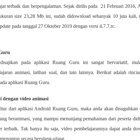
jar terbaik dan berpengalaman. Sejak dirilis pada 21 Februari 2016, A
kuran size 23,28 Mb ini, sudah didownload sebanyak 10 juta kali, t
pdate pada tanggal 27 Oktober 2019 dengan versi 4.7.7.rc.
 Guru
disajikan pada aplikasi Ruang Guru ini sangat bervariatif, mul
ran animasi, latihan soal, dan lain lainnya. Berikut adalah rincia
 pada aplikasi Ruang Guru.
i dengan video animasi
tur dari aplikasi Android Ruang Guru, maka anda akan disuguhkan
yang beranimasi, yang mampu menunjang pemahaman dari peserta did
er terbaik. Tak hanya itu saja, video pembelajarannya dapat anda do
t menonton secara berulang-ulang.