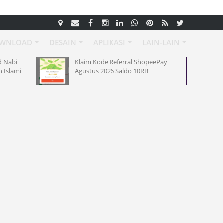
WNLOAD
DESAIN
APLIKASI
LAIN-LAIN
Klaim Kode Referral ShopeePay
Desain Poster Maulid Na
Agustus 2026 Saldo 10RB
Hijriah Terbaru 2026