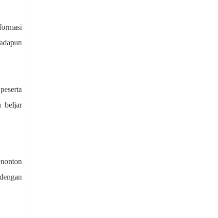
formasi
 adapun
peserta
 beljar
enonton
 dengan