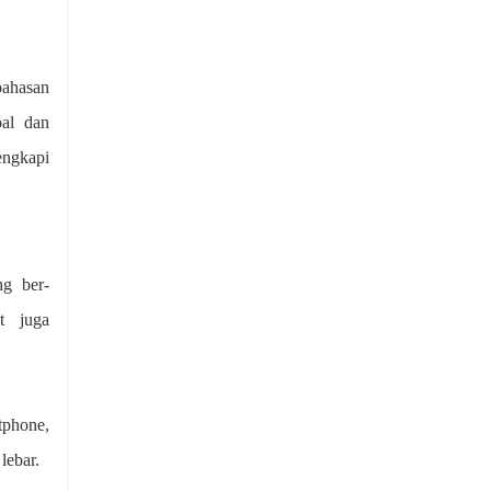
bahasan
oal dan
lengkapi
ng ber-
t juga
tphone,
lebar.