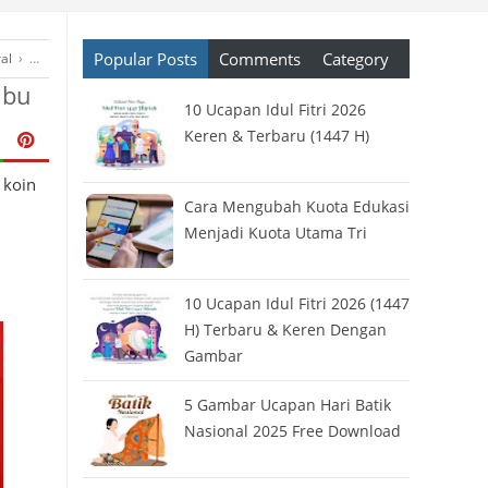
Popular Posts
Comments
Category
al
›
Kode Undang Teman
›
Rewards
›
Saldo Gratis
›
Undang Teman
ibu
10 Ucapan Idul Fitri 2026
Keren & Terbaru (1447 H)
 koin
Cara Mengubah Kuota Edukasi
Menjadi Kuota Utama Tri
10 Ucapan Idul Fitri 2026 (1447
H) Terbaru & Keren Dengan
Gambar
5 Gambar Ucapan Hari Batik
Nasional 2025 Free Download