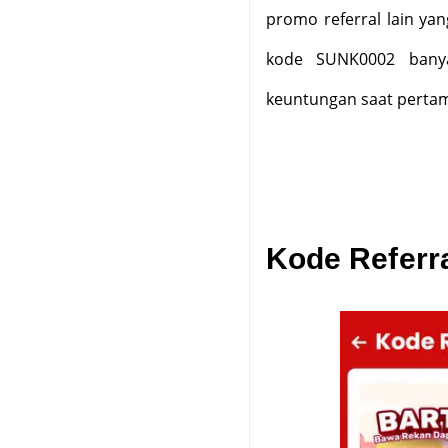
promo referral lain ya
kode SUNK0002 banya
keuntungan saat pertam
Kode Referra