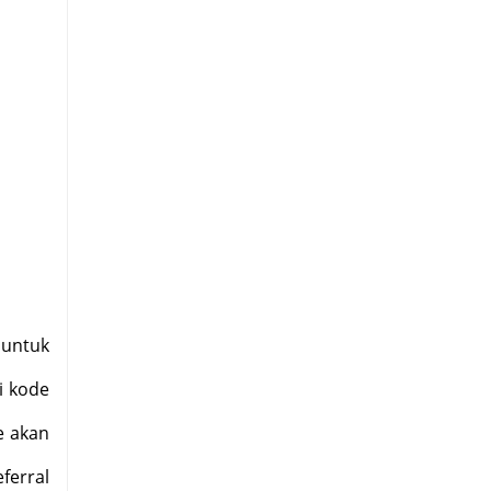
untuk
i kode
e akan
ferral