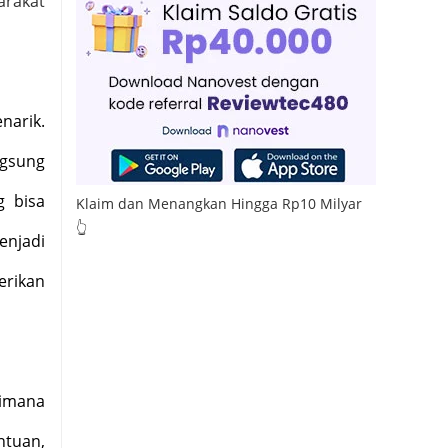
arakat
narik.
gsung
g bisa
Klaim dan Menangkan Hingga Rp10 Milyar
👆
enjadi
erikan
aimana
ntuan,