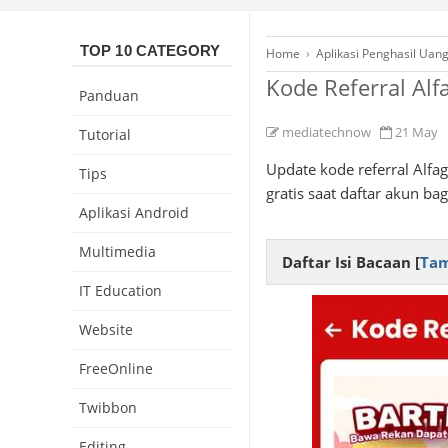
TOP 10 CATEGORY
Home
›
Aplikasi Penghasil Uan
Kode Referral Alf
Panduan
mediatechnow
21 May
Tutorial
Update kode referral Alfag
Tips
gratis saat daftar akun ba
Aplikasi Android
Multimedia
Daftar Isi Bacaan [
Tam
IT Education
Website
FreeOnline
Twibbon
Editing