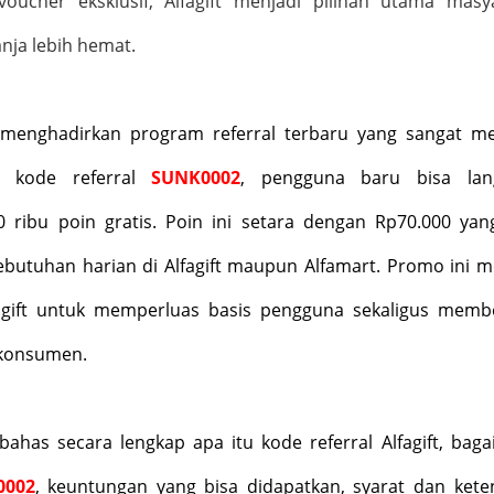
voucher eksklusif, Alfagift menjadi pilihan utama masy
nja lebih hemat.
t menghadirkan program referral terbaru yang sangat me
 kode referral
SUNK0002
, pengguna baru bisa lan
ribu poin gratis. Poin ini setara dengan Rp70.000 yan
kebutuhan harian di Alfagift maupun Alfamart. Promo ini m
lfagift untuk memperluas basis pengguna sekaligus memb
 konsumen.
bahas secara lengkap apa itu kode referral Alfagift, bag
0002
, keuntungan yang bisa didapatkan, syarat dan kete