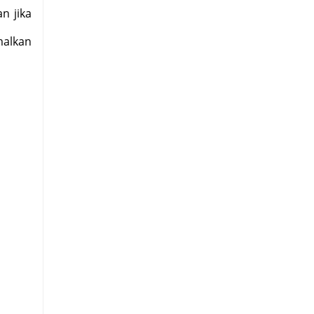
n jika
alkan