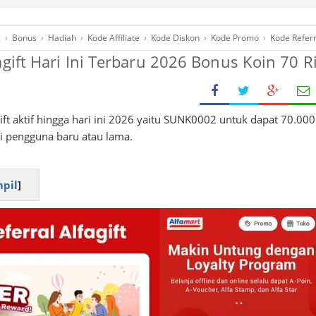
g
›
Bonus
›
Hadiah
›
Kode Affiliate
›
Kode Diskon
›
Kode Promo
›
Kode Referr
agift Hari Ini Terbaru 2026 Bonus Koin 70 R
ift aktif hingga hari ini 2026 yaitu SUNK0002 untuk dapat 70.000
gi pengguna baru atau lama.
pil
]