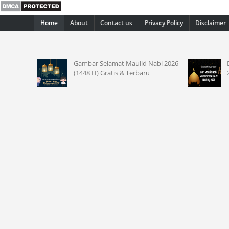
Home
About
Contact us
Privacy Policy
Disclaimer
ambar Selamat Maulid Nabi 2026
Download Spanduk Mauli
1448 H) Gratis & Terbaru
2026 Gratis Full HD