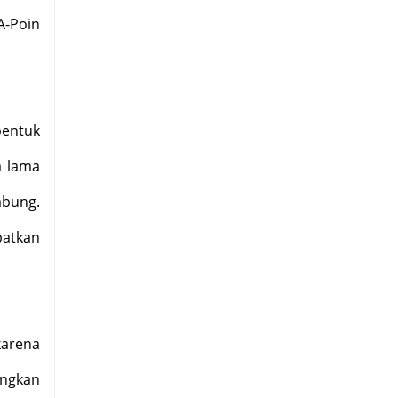
A-Poin
bentuk
a lama
abung.
patkan
karena
ingkan