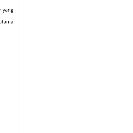
O yang
 utama