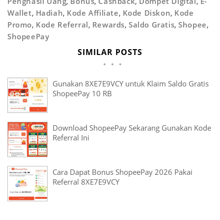
Penghasil Uang
,
Bonus
,
Cashback
,
Dompet Digital
,
E-
Wallet
,
Hadiah
,
Kode Affiliate
,
Kode Diskon
,
Kode
Promo
,
Kode Referral
,
Rewards
,
Saldo Gratis
,
Shopee
,
ShopeePay
SIMILAR POSTS
Gunakan 8XE7E9VCY untuk Klaim Saldo Gratis
ShopeePay 10 RB
Download ShopeePay Sekarang Gunakan Kode
Referral Ini
Cara Dapat Bonus ShopeePay 2026 Pakai
Referral 8XE7E9VCY