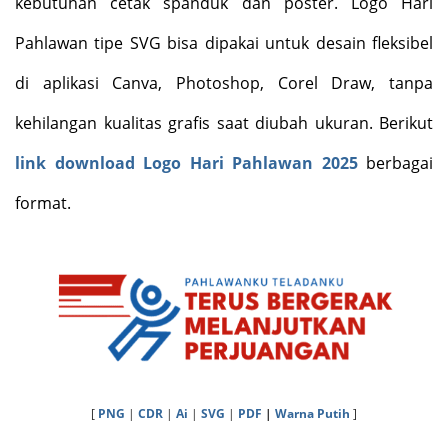
kebutuhan cetak spanduk dan poster. Logo Hari
Pahlawan tipe SVG bisa dipakai untuk desain fleksibel
di aplikasi Canva, Photoshop, Corel Draw, tanpa
kehilangan kualitas grafis saat diubah ukuran. Berikut
link download Logo Hari Pahlawan 2025
berbagai
format.
[
PNG
|
CDR
|
Ai
|
SVG
|
PDF
|
Warna Putih
]