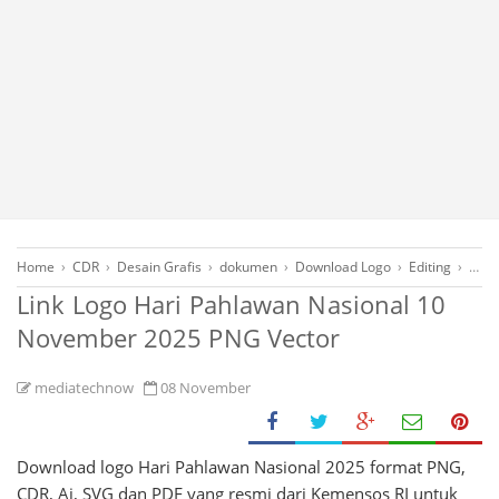
Home
›
CDR
›
Desain Grafis
›
dokumen
›
Download Logo
›
Editing
›
Free
Link Logo Hari Pahlawan Nasional 10
November 2025 PNG Vector
mediatechnow
08 November
Download logo Hari Pahlawan Nasional 2025 format PNG,
CDR, Ai, SVG dan PDF yang resmi dari Kemensos RI untuk