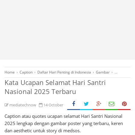
Home
›
Caption
›
Daftar Hari Penting di Indonesia
›
Gambar
›
Gambar Uc
Kata Ucapan Selamat Hari Santri
Nasional 2025 Terbaru
mediatechnow
14 October
Caption atau quotes ucapan selamat Hari Santri Nasional
2025 lengkap dengan gambar poster yang terbaru, keren
dan aesthetic untuk story di medsos.