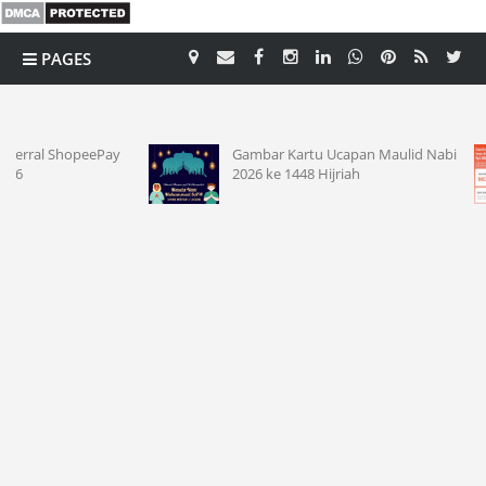
PAGES
CATEGORY
Gambar Kartu Ucapan Maulid Nabi
Event Ko
2026 ke 1448 Hijriah
31 Agust