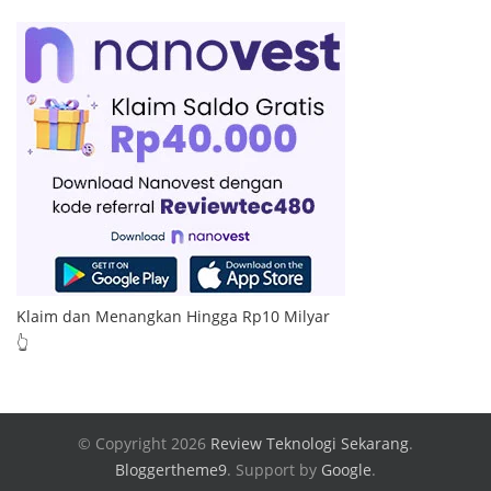
Klaim dan Menangkan Hingga Rp10 Milyar
👆
© Copyright 2026
Review Teknologi Sekarang
.
Bloggertheme9
.
Support by
Google
.