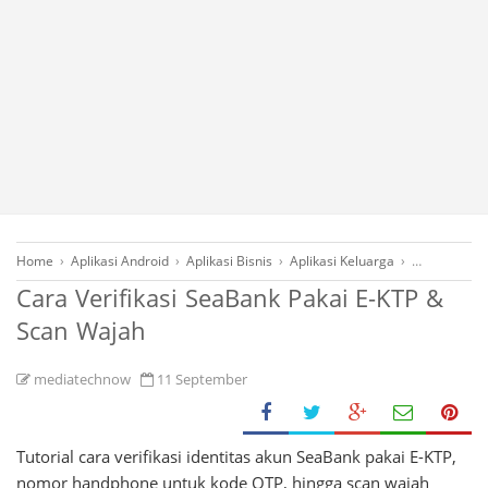
Home
›
Aplikasi Android
›
Aplikasi Bisnis
›
Aplikasi Keluarga
›
Aplikasi Pen
Cara Verifikasi SeaBank Pakai E-KTP &
Scan Wajah
mediatechnow
11 September
Tutorial cara verifikasi identitas akun SeaBank pakai E-KTP,
nomor handphone untuk kode OTP, hingga scan wajah