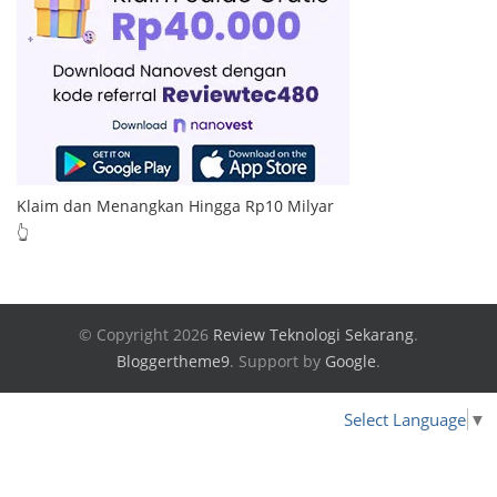
Klaim dan Menangkan Hingga Rp10 Milyar
👆
© Copyright 2026
Review Teknologi Sekarang
.
Bloggertheme9
.
Support by
Google
.
Select Language
▼