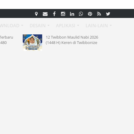
WNLOAD
DESAIN
APLIKASI
LAIN-LAIN
12 Twibbon Maulid Nabi 2026
Kode Ref
(1448 H) Keren di Twibbonize
2026 Ber