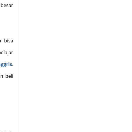
ebesar
a bisa
elajar
ggris
.
n beli