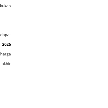
akukan
dapat
B 2026
harga
 akhir