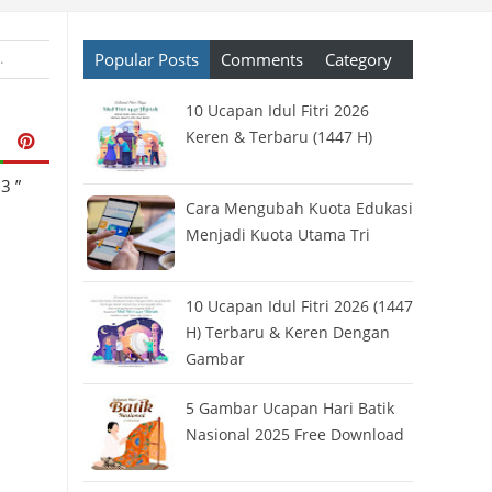
Popular Posts
Comments
Category
Kode Diskon
›
Kode Promo
›
Kode Referral
10 Ucapan Idul Fitri 2026
Keren & Terbaru (1447 H)
3 ”
Cara Mengubah Kuota Edukasi
Menjadi Kuota Utama Tri
10 Ucapan Idul Fitri 2026 (1447
H) Terbaru & Keren Dengan
Gambar
5 Gambar Ucapan Hari Batik
Nasional 2025 Free Download