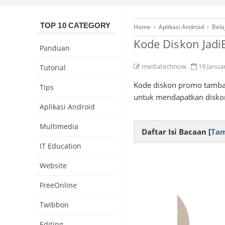
TOP 10 CATEGORY
Home
›
Aplikasi Android
›
Bela
Kode Diskon Jad
Panduan
mediatechnow
19 Janua
Tutorial
Kode diskon promo tambah
Tips
untuk mendapatkan diskon
Aplikasi Android
Multimedia
Daftar Isi Bacaan [
Tam
IT Education
Website
FreeOnline
Twibbon
Editing