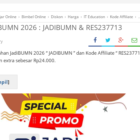
jar Online
›
Bimbel Online
›
Diskon
›
Harga
›
IT Education
›
Kode Affiliate
›
iBUMN 2026 : JADIBUMN & RES237713
ry
an JadiBUMN 2026 “ JADIBUMN ” dan Kode Affiliate “ RES23771
 extra sebesar Rp24.000.
pil
]