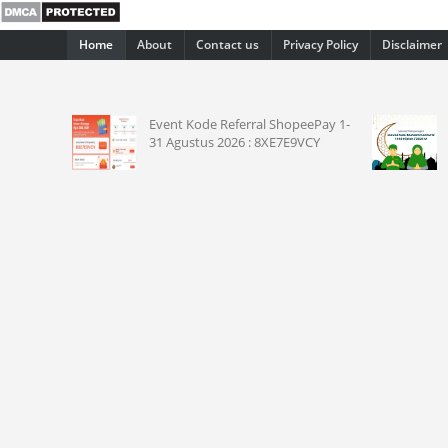
Home
About
Contact us
Privacy Policy
Disclaimer
Event Kode Referral ShopeePay 1-
10 Poste
31 Agustus 2026 : 8XE7E9VCY
SAW 2026