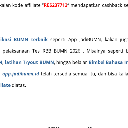
ian kode affiliate “
RES237713
” mendapatkan cashback s
likasi BUMN terbaik
seperti App JadiBUMN, kalian jug
 pelaksanaan Tes RBB BUMN 2026 . Misalnya seperti b
N
,
latihan Tryout BUMN
, hingga belajar
Bimbel Bahasa In
e
app.jadibumn.id
telah tersedia semua itu, dan bisa kalia
liate
diatas.