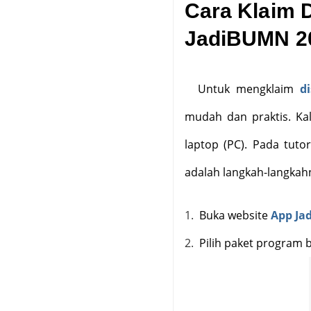
Cara Klaim D
JadiBUMN 2
Untuk mengklaim
d
mudah dan praktis. Ka
laptop (PC). Pada tuto
adalah langkah-langkah
1.
Buka website
App Ja
2.
Pilih paket program b