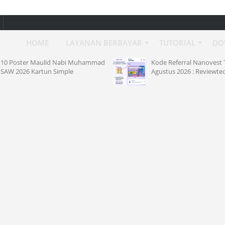
HOME
LAYANAN BERBAYAR
TUTORIAL
DO
r Maulid Nabi Muhammad
Kode Referral Nanovest Terbaru
 Kartun Simple
Agustus 2026 : Reviewtec480