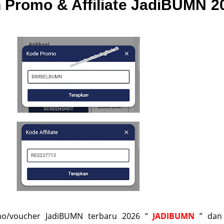
 Promo & Affiliate JadiBUMN 2
mo/voucher JadiBUMN terbaru 2026 “
JADIBUMN
” dan