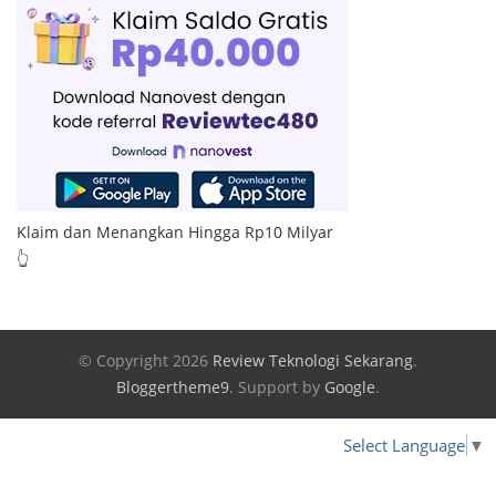
Klaim dan Menangkan Hingga Rp10 Milyar
👆
© Copyright 2026
Review Teknologi Sekarang
.
Bloggertheme9
.
Support by
Google
.
Select Language
▼