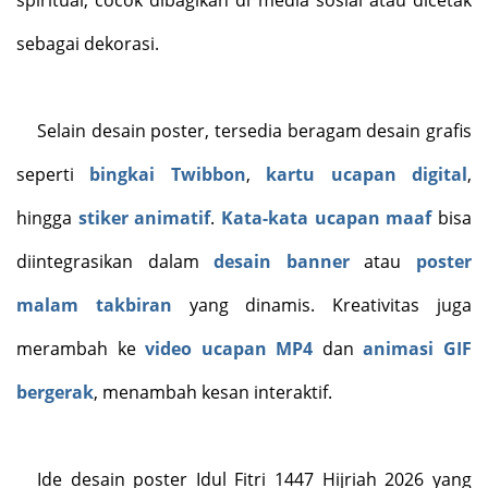
spiritual, cocok dibagikan di media sosial atau dicetak
sebagai dekorasi.
Selain desain poster, tersedia beragam desain grafis
seperti
bingkai Twibbon
,
kartu ucapan digital
,
hingga
stiker animatif
.
Kata-kata ucapan maaf
bisa
diintegrasikan dalam
desain banner
atau
poster
malam takbiran
yang dinamis. Kreativitas juga
merambah ke
video ucapan MP4
dan
animasi GIF
bergerak
, menambah kesan interaktif.
Ide desain poster Idul Fitri 1447 Hijriah 2026 yang