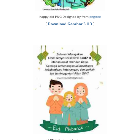
happy eid PNG Designed by from
pngtree
[
Download Gambar 3 HD
]
eid PNG Designed by from
pngtree