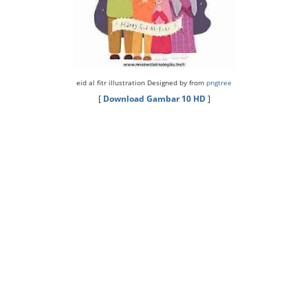
eid al fitr illustration Designed by from
pngtree
[
Download Gambar 10 HD
]