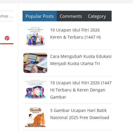
Popular Posts
Comments
Category
oshop
›
teknologi
›
Tools
›
Tools Gratis
10 Ucapan Idul Fitri 2026
Keren & Terbaru (1447 H)
Cara Mengubah Kuota Edukasi
Menjadi Kuota Utama Tri
10 Ucapan Idul Fitri 2026 (1447
H) Terbaru & Keren Dengan
Gambar
5 Gambar Ucapan Hari Batik
Nasional 2025 Free Download