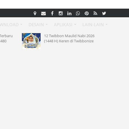
WNLOAD
DESAIN
APLIKASI
LAIN-LAIN
Terbaru
12 Twibbon Maulid Nabi 2026
c480
(1448 H) Keren di Twibbonize