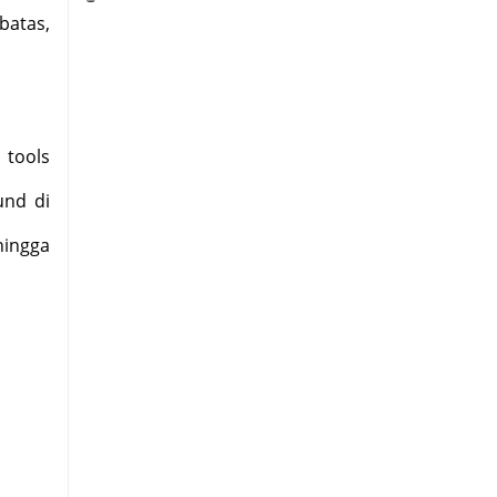
batas,
 tools
und di
hingga