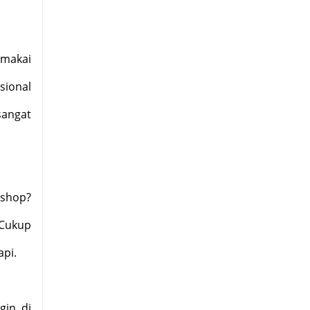
emakai
sional
sangat
oshop?
 Cukup
api.
gin di