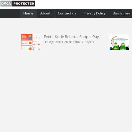
Home
About
Contact us
Privacy Policy
Disclaimer
ulid Nabi
Event Kode Referral ShopeePay 1-
31 Agustus 2026 : 8XE7E9VCY