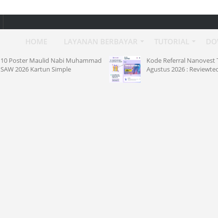
HOME
LAYANAN BERBAYAR
TUTORIAL
DO
10 Poster Maulid Nabi Muhammad
Kode Referral Nanovest 
SAW 2026 Kartun Simple
Agustus 2026 : Reviewte