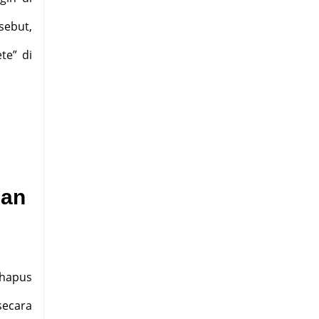
sebut,
te” di
gan
hapus
secara