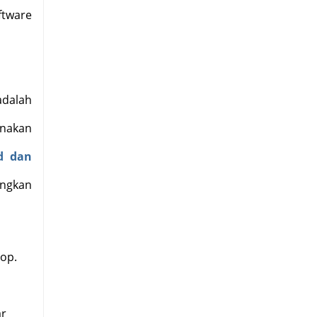
ftware
adalah
nakan
d dan
angkan
op.
ar