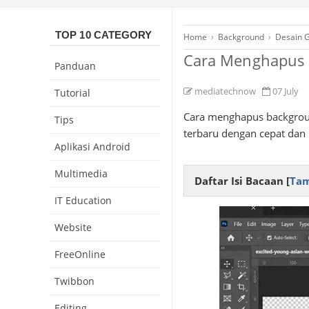
TOP 10 CATEGORY
Home
›
Background
›
Desain G
Cara Menghapus 
Panduan
mediatechnow
07 July
Tutorial
Cara menghapus backgroun
Tips
terbaru dengan cepat dan r
Aplikasi Android
Multimedia
Daftar Isi Bacaan [
Tam
IT Education
Website
FreeOnline
Twibbon
Editing