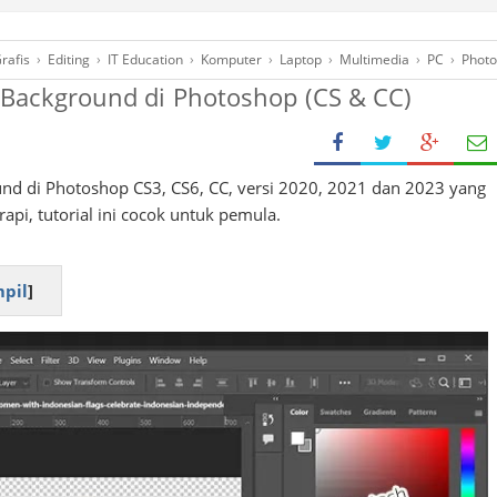
rafis
›
Editing
›
IT Education
›
Komputer
›
Laptop
›
Multimedia
›
PC
›
Phot
Background di Photoshop (CS & CC)
d di Photoshop CS3, CS6, CC, versi 2020, 2021 dan 2023 yang
api, tutorial ini cocok untuk pemula.
pil
]