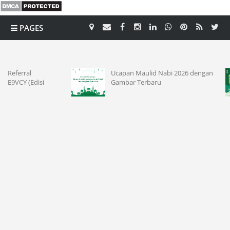
PAGES
CATEGORY
Ucapan Maulid Nabi 2026 dengan
Contoh
Gambar Terbaru
Muhamm