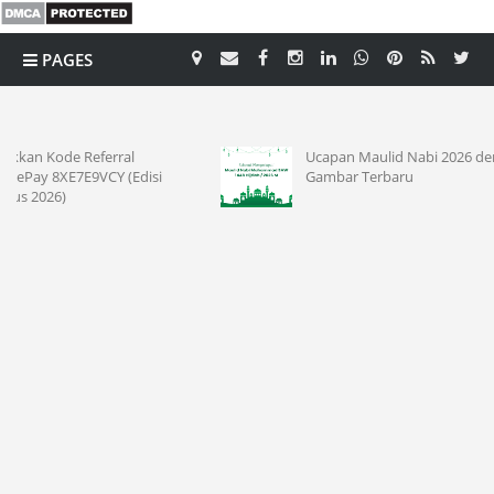
PAGES
CATEGORY
l
Ucapan Maulid Nabi 2026 dengan
Edisi
Gambar Terbaru