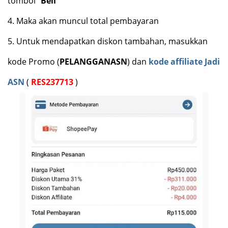
tombol “
Beli
”
4.
Maka akan muncul total pembayaran
5.
Untuk mendapatkan diskon tambahan, masukkan
kode Promo (
PELANGGANASN
) dan
kode affiliate Jadi
ASN
(
RES237713
)