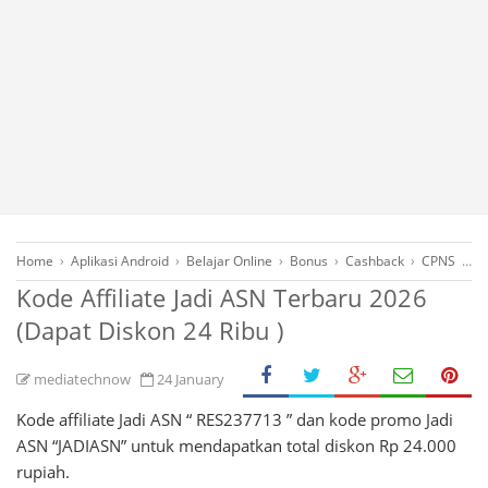
Home
›
Aplikasi Android
›
Belajar Online
›
Bonus
›
Cashback
›
CPNS
›
Ha
Kode Affiliate Jadi ASN Terbaru 2026
(Dapat Diskon 24 Ribu )
mediatechnow
24 January
Kode affiliate Jadi ASN “ RES237713 ” dan kode promo Jadi
ASN “JADIASN” untuk mendapatkan total diskon Rp 24.000
rupiah.