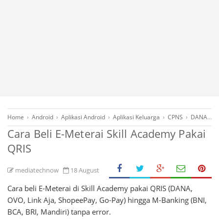
Home
›
Android
›
Aplikasi Android
›
Aplikasi Keluarga
›
CPNS
›
DANA
›
d
Cara Beli E-Meterai Skill Academy Pakai
QRIS
mediatechnow
18 August
Cara beli E-Meterai di Skill Academy pakai QRIS (DANA,
OVO, Link Aja, ShopeePay, Go-Pay) hingga M-Banking (BNI,
BCA, BRI, Mandiri) tanpa error.