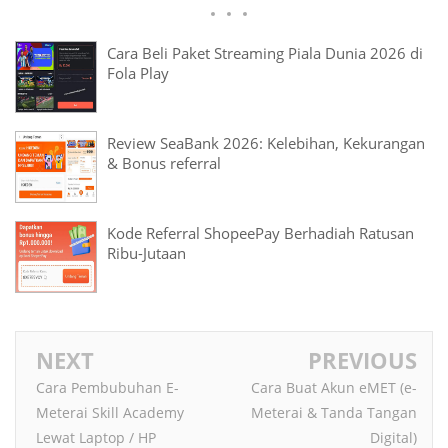
Cara Beli Paket Streaming Piala Dunia 2026 di
Fola Play
Review SeaBank 2026: Kelebihan, Kekurangan
& Bonus referral
Kode Referral ShopeePay Berhadiah Ratusan
Ribu-Jutaan
NEXT
PREVIOUS
Cara Pembubuhan E-
Cara Buat Akun eMET (e-
Meterai Skill Academy
Meterai & Tanda Tangan
Lewat Laptop / HP
Digital)