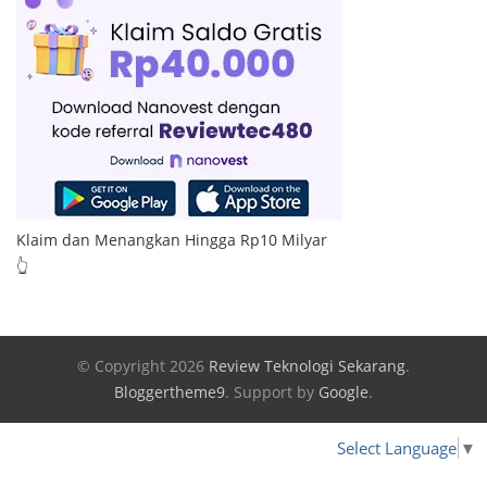
Klaim dan Menangkan Hingga Rp10 Milyar
👆
© Copyright 2026
Review Teknologi Sekarang
.
Bloggertheme9
.
Support by
Google
.
Select Language
▼