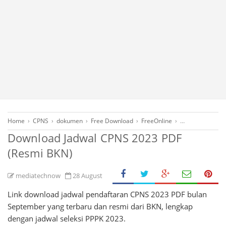
Home
›
CPNS
›
dokumen
›
Free Download
›
FreeOnline
›
IT Education
›
L
Download Jadwal CPNS 2023 PDF
(Resmi BKN)
mediatechnow
28 August
Link download jadwal pendaftaran CPNS 2023 PDF bulan
September yang terbaru dan resmi dari BKN, lengkap
dengan jadwal seleksi PPPK 2023.