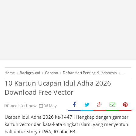
Home
›
Background
›
Caption
›
Daftar Hari Penting di Indonesia
›
Desain G
10 Kartun Ucapan Idul Adha 2026
Download Free Vector
mediatechnow
06 May
Ucapan Idul Adha 2026 ke-1447 H lengkap dengan gambar
kartun vector dan kata-kata singkat islami yang menyentuh
hati untuk story di WA, IG atau FB.