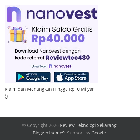
Klaim dan Menangkan Hingga Rp10 Milyar
👆
© Copyright 2026
Review Teknologi Sekarang
.
Bloggertheme9
.
Support by
Google
.