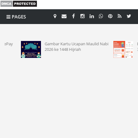
PAGES
CATEGORY
Gambar Kartu Ucapan Maulid Nabi
Event Ko
2026 ke 1448 Hijriah
31 Agust