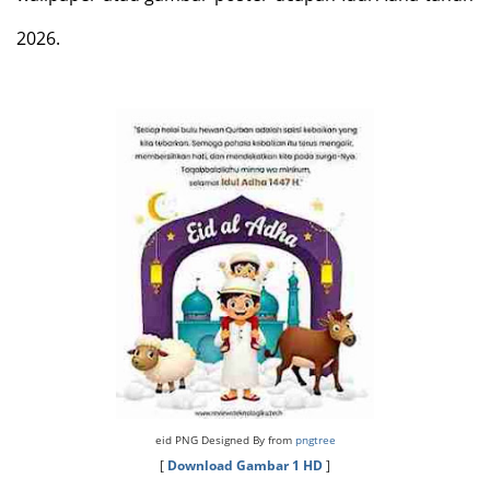
2026.
eid PNG Designed By from
pngtree
[
Download Gambar 1 HD
]