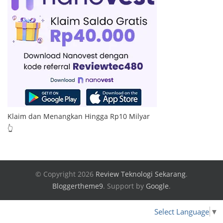
Klaim dan Menangkan Hingga Rp10 Milyar
👆
© Copyright 2026
Review Teknologi Sekarang
.
Bloggertheme9
.
Support by
Google
.
Select Language
▼