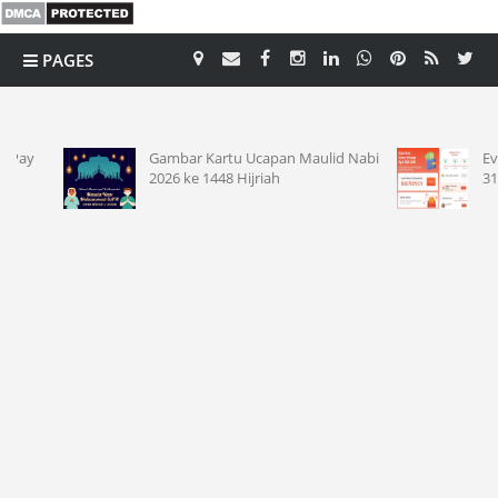
PAGES
CATEGORY
Gambar Kartu Ucapan Maulid Nabi
Event Ko
2026 ke 1448 Hijriah
31 Agust