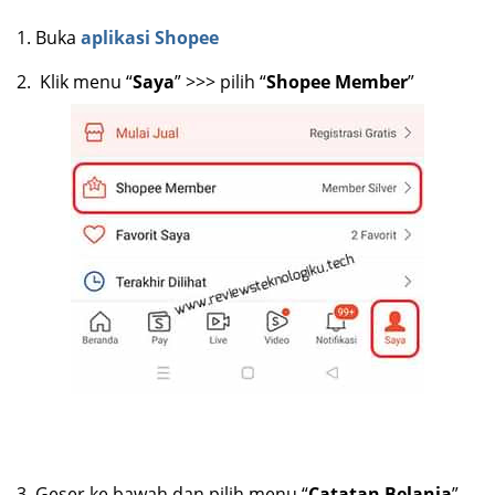
1.
Buka
aplikasi Shopee
2.
Klik menu “
Saya
” >>> pilih “
Shopee Member
”
3.
Geser ke bawah dan pilih menu “
Catatan Belanja
”