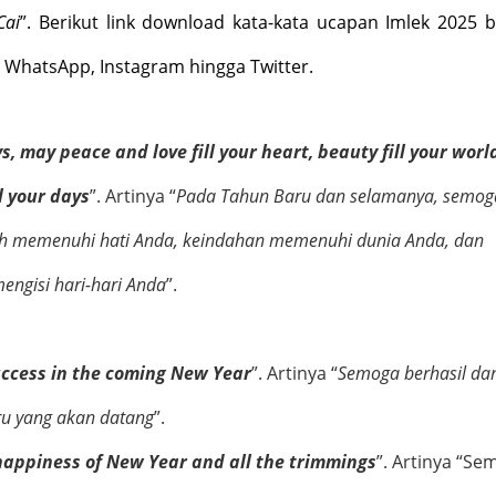
Cai
”. Berikut link download kata-kata ucapan Imlek 2025 
 WhatsApp, Instagram hingga Twitter.
 may peace and love fill your heart, beauty fill your worl
l your days
”. Artinya “
Pada Tahun Baru dan
selamanya
, semog
ih memenuhi hati Anda, keindahan memenuhi dunia Anda, dan
engisi hari-hari Anda
”.
uccess in the coming New Year
”. Artinya “
Semoga berhasil da
ru yang akan datang
”.
happiness of New Year and all the trimmings
”. Artinya “
Se