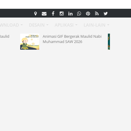
WNLOAD
DESAIN
APLIKASI
LAIN-LAIN
Animasi GIF Bergerak Maulid Nabi
7 Template Banner Maul
Muhammad SAW 2026
2026 ke 1448 H PSD Dow