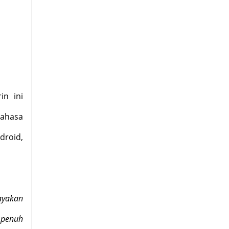
in ini
bahasa
droid,
ayakan
 penuh