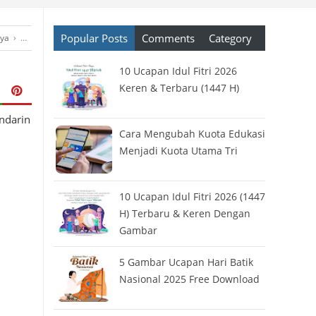
Popular Posts
Comments
Category
aya
›
Kartu Ucapan
›
Kartun
›
Kata Ucapan
›
Poster
›
Quote
›
Template
›
Uc
10 Ucapan Idul Fitri 2026
Keren & Terbaru (1447 H)
ndarin
Cara Mengubah Kuota Edukasi
Menjadi Kuota Utama Tri
10 Ucapan Idul Fitri 2026 (1447
H) Terbaru & Keren Dengan
Gambar
5 Gambar Ucapan Hari Batik
Nasional 2025 Free Download