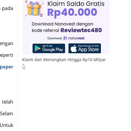
h pada
engan
eperti
Klaim dan Menangkan Hingga Rp10 Milyar
lpaper
👆
h
telah
Selain
 Untuk