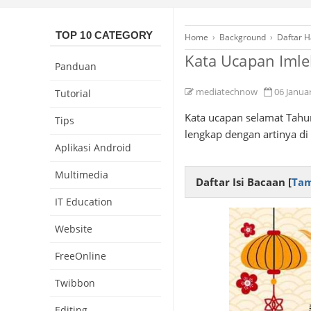
TOP 10 CATEGORY
Home
›
Background
›
Daftar H
Kata Ucapan Imle
Panduan
mediatechnow
06 Janua
Tutorial
Kata ucapan selamat Tahu
Tips
lengkap dengan artinya di
Aplikasi Android
Multimedia
Daftar Isi Bacaan [
Tam
IT Education
Website
FreeOnline
Twibbon
Editing