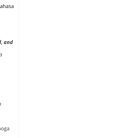
bahasa
d, and
a
n
moga