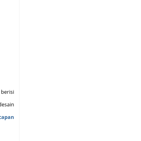
berisi
desain
ucapan