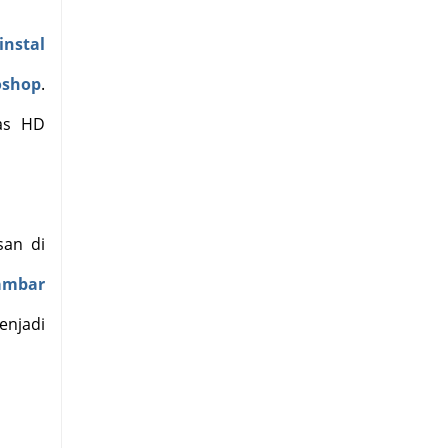
nstal
oshop
.
tas HD
san di
gambar
enjadi