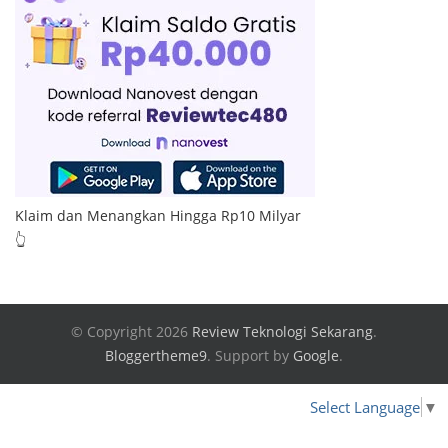
Klaim dan Menangkan Hingga Rp10 Milyar
👆
© Copyright 2026
Review Teknologi Sekarang
.
Bloggertheme9
.
Support by
Google
.
Select Language
▼