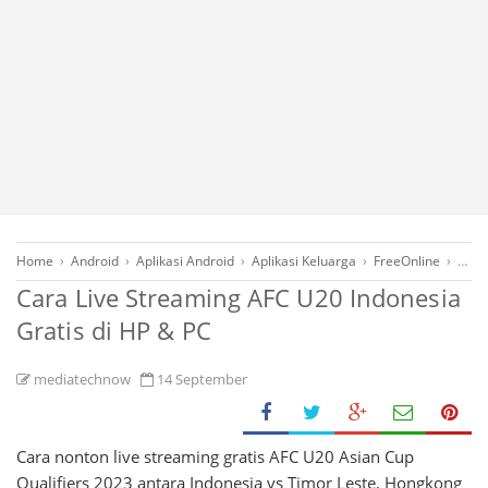
Home
›
Android
›
Aplikasi Android
›
Aplikasi Keluarga
›
FreeOnline
›
Hibu
Cara Live Streaming AFC U20 Indonesia
Gratis di HP & PC
mediatechnow
14 September
Cara nonton live streaming gratis AFC U20 Asian Cup
Qualifiers 2023 antara Indonesia vs Timor Leste, Hongkong