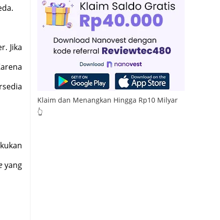
eda.
r. Jika
Karena
rsedia
Klaim dan Menangkan Hingga Rp10 Milyar
👆
akukan
e
yang