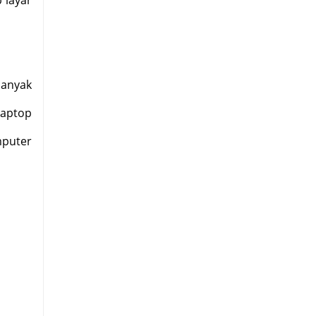
banyak
aptop
puter