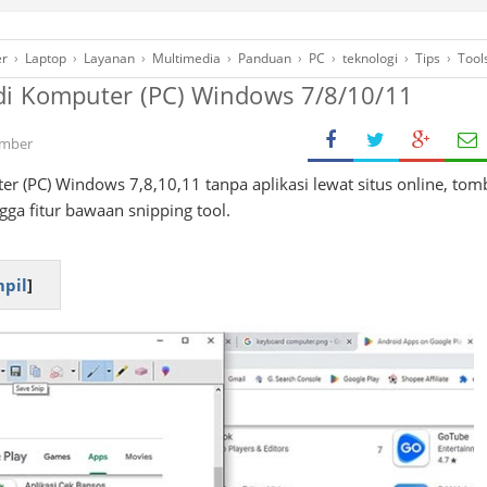
r
›
Laptop
›
Layanan
›
Multimedia
›
Panduan
›
PC
›
teknologi
›
Tips
›
Tool
di Komputer (PC) Windows 7/8/10/11
ember
er (PC) Windows 7,8,10,11 tanpa aplikasi lewat situs online, tom
gga fitur bawaan snipping tool.
pil
]