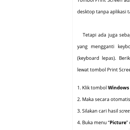
desktop tanpa aplikasi 
Tetapi ada juga seb
yang mengganti keyb
(keyboard lepas). Ber
lewat tombol Print Scre
1.
Klik tombol
Windows 
2.
Maka secara otomati
3.
Silakan cari hasil
scre
4.
Buka menu “
Picture
”