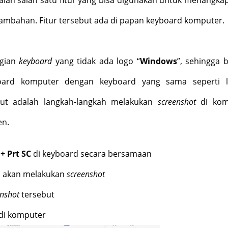
tambahan. Fitur tersebut ada di papan keyboard komputer.
agian
keyboard
yang tidak ada logo “
Windows
”, sehingga 
oard komputer dengan keyboard yang sama seperti l
ikut adalah langkah-langkah melakukan
screenshot
di kom
en.
+ Prt SC
di keyboard secara bersamaan
s akan melakukan
screenshot
enshot
tersebut
 di komputer