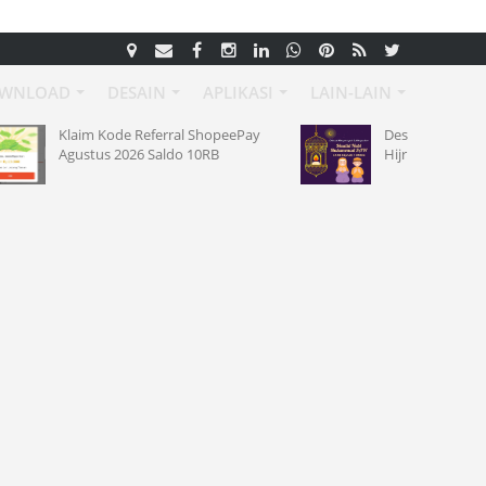
WNLOAD
DESAIN
APLIKASI
LAIN-LAIN
ferral ShopeePay
Desain Poster Maulid Nabi 1448
Saldo 10RB
Hijriah Terbaru 2026