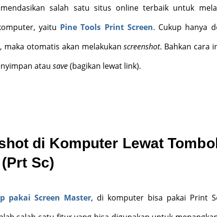
mendasikan salah satu situs online terbaik untuk mel
komputer, yaitu
Pine Tools Print Screen
. Cukup hanya 
”, maka otomatis akan melakukan
screenshot
. Bahkan cara i
menyimpan atau
save
(bagikan lewat link).
shot di Komputer Lewat Tombo
(Prt Sc)
hp pakai Screen Master
, di komputer bisa pakai Print S
alah salah satu fitur yang bisa digunakan untuk menangkap