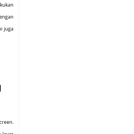
akukan
dengan
ni juga
l
creen.
 layar