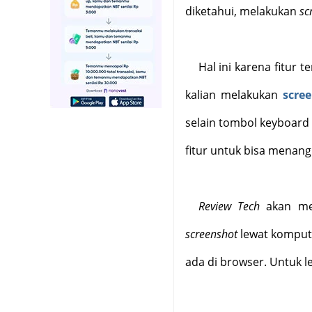
diketahui, melakukan
sc
Hal ini karena fitur t
kalian melakukan
scre
selain tombol keyboard 
fitur untuk bisa menang
Review Tech
akan men
screenshot
lewat kompute
ada di browser. Untuk leb