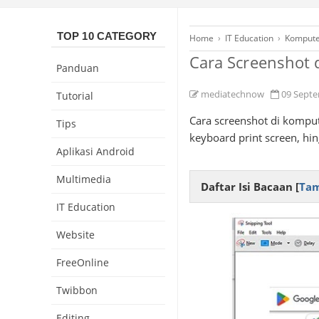
TOP 10 CATEGORY
Home
›
IT Education
›
Kompute
Cara Screenshot 
Panduan
mediatechnow
09 Sept
Tutorial
Cara screenshot di komput
Tips
keyboard print screen, hin
Aplikasi Android
Multimedia
Daftar Isi Bacaan [
Tam
IT Education
Website
FreeOnline
Twibbon
Editing