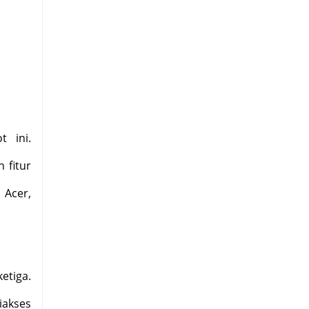
t ini.
 fitur
 Acer,
etiga.
iakses