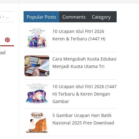
Popular Posts
Comments
Category
s
›
Tools Gratis
›
Tools Terbaik
›
Tutorial
›
Windows
10 Ucapan Idul Fitri 2026
Keren & Terbaru (1447 H)
bol
Cara Mengubah Kuota Edukasi
Menjadi Kuota Utama Tri
10 Ucapan Idul Fitri 2026 (1447
H) Terbaru & Keren Dengan
Gambar
5 Gambar Ucapan Hari Batik
Nasional 2025 Free Download