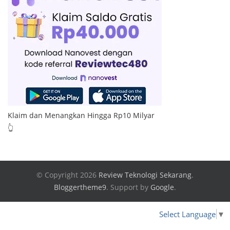
Klaim dan Menangkan Hingga Rp10 Milyar
👆
© Copyright 2026
Review Teknologi Sekarang
.
Bloggertheme9
.
Support by
Google
.
Select Language
▼