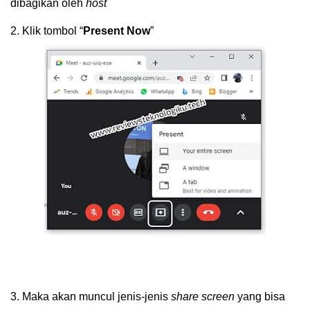
dibagikan oleh
host
2.
Klik tombol “
Present Now
”
3.
Maka akan muncul jenis-jenis
share screen
yang bisa