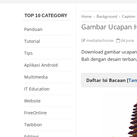
TOP 10 CATEGORY
Home
›
Background
›
Caption
Gambar Ucapan H
Panduan
mediatechnow
04 June
Tutorial
Download gambar ucapan s
Tips
Bali dengan desain terbar
Aplikasi Android
Multimedia
Daftar Isi Bacaan [
Tam
IT Education
Website
FreeOnline
Twibbon
Editing