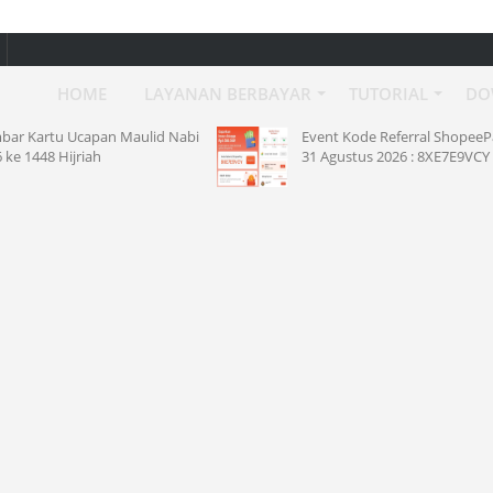
HOME
LAYANAN BERBAYAR
TUTORIAL
DO
Nabi
Event Kode Referral ShopeePay 1-
10 P
31 Agustus 2026 : 8XE7E9VCY
SAW 