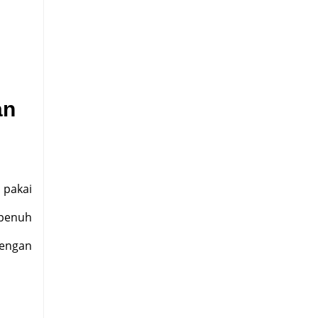
an
a pakai
 penuh
dengan