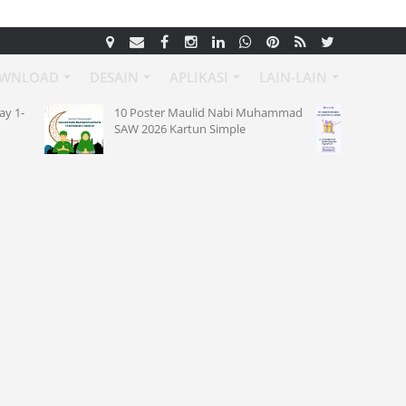
WNLOAD
DESAIN
APLIKASI
LAIN-LAIN
oster Maulid Nabi Muhammad
Kode Referral Nanovest Terba
2026 Kartun Simple
Agustus 2026 : Reviewtec480