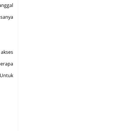
anggal
asanya
 akses
erapa
 Untuk