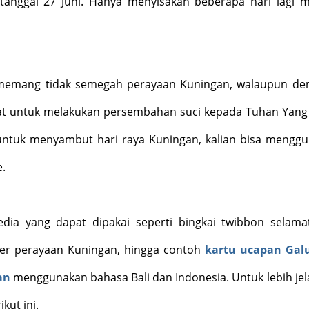
 tanggal 27 Juni. Hanya menyisakan beberapa hari lagi 
 memang tidak semegah perayaan Kuningan, walaupun de
at untuk melakukan persembahan suci kepada Tuhan Yan
f untuk menyambut hari raya Kuningan, kalian bisa mengg
e.
ia yang dapat dipakai seperti bingkai twibbon selama
er perayaan Kuningan, hingga contoh
kartu ucapan Gal
an
menggunakan bahasa Bali dan Indonesia. Untuk lebih jel
kut ini.