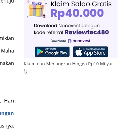
menuju
mikian
g Maha
unakan
Klaim dan Menangkan Hingga Rp10 Milyar
👆
t Hari
ungan
asnya,