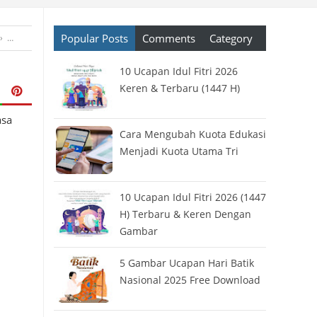
Popular Posts
Comments
Category
›
Gambar Ucapan
›
Hari Raya
›
Kartu Ucapan
›
Kartun
›
Kata Bijak
›
Kata U
10 Ucapan Idul Fitri 2026
Keren & Terbaru (1447 H)
asa
Cara Mengubah Kuota Edukasi
Menjadi Kuota Utama Tri
10 Ucapan Idul Fitri 2026 (1447
H) Terbaru & Keren Dengan
Gambar
5 Gambar Ucapan Hari Batik
Nasional 2025 Free Download