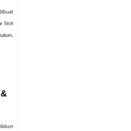
dibuat
w Tech
nakan,
 &
wibbon