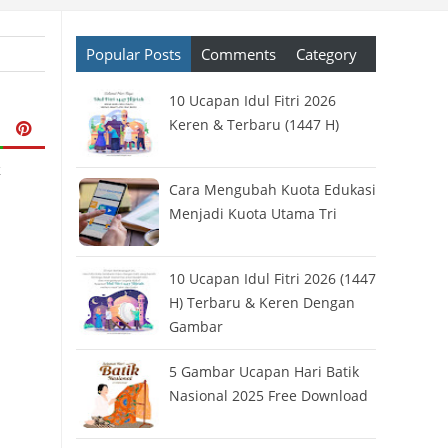
Popular Posts
Comments
Category
ree Download
›
FreeOnline
›
Hari Raya
›
Idul Fitri
›
Link Twibbon
›
Ramadhan
10 Ucapan Idul Fitri 2026
Keren & Terbaru (1447 H)
k
Cara Mengubah Kuota Edukasi
Menjadi Kuota Utama Tri
10 Ucapan Idul Fitri 2026 (1447
H) Terbaru & Keren Dengan
Gambar
5 Gambar Ucapan Hari Batik
Nasional 2025 Free Download