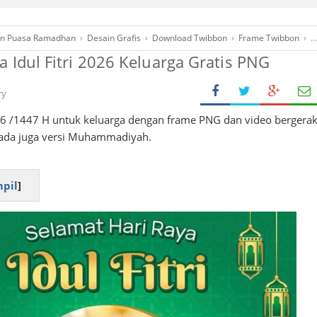
an Puasa Ramadhan
›
Desain Grafis
›
Download Twibbon
›
Frame Twibbon
›
F
 Idul Fitri 2026 Keluarga Gratis PNG
ry
026 /1447 H untuk keluarga dengan frame PNG dan video bergera
k, ada juga versi Muhammadiyah.
pil
]