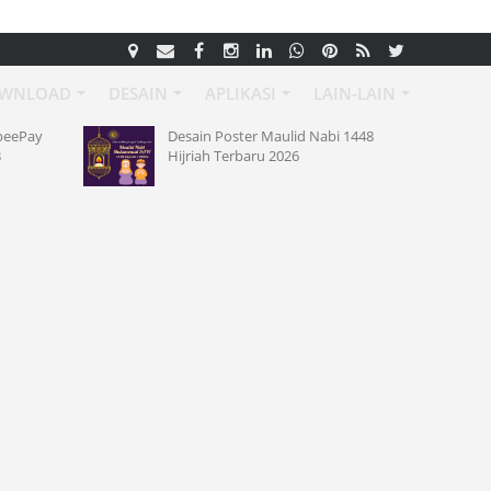
WNLOAD
DESAIN
APLIKASI
LAIN-LAIN
opeePay
Desain Poster Maulid Nabi 1448
B
Hijriah Terbaru 2026