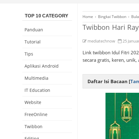
TOP 10 CATEGORY
Home
›
Bingkai Twibbon
›
Bul
Twibbon Hari Raya
Panduan
mediatechnow
25 Janua
Tutorial
Link twibbon Idul Fitri 2
Tips
secara gratis, keren, uni
Aplikasi Android
Multimedia
Daftar Isi Bacaan [
Tam
IT Education
Website
FreeOnline
Twibbon
Editing