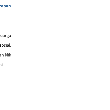
capan
luarga
osial.
n klik
i.