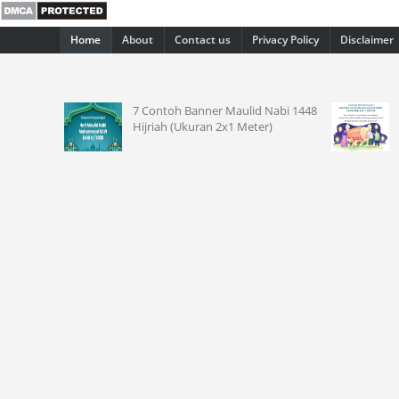
Home
About
Contact us
Privacy Policy
Disclaimer
kai Kode
7 Contoh Banner Maulid Nabi 1448
us 5 Jt
Hijriah (Ukuran 2x1 Meter)