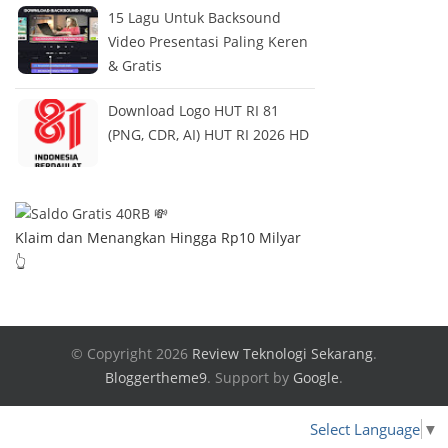
15 Lagu Untuk Backsound
Video Presentasi Paling Keren
& Gratis
Download Logo HUT RI 81
(PNG, CDR, AI) HUT RI 2026 HD
Klaim dan Menangkan Hingga Rp10 Milyar
👆
© Copyright 2026
Review Teknologi Sekarang
.
Bloggertheme9
.
Support by
Google
.
Select Language
▼