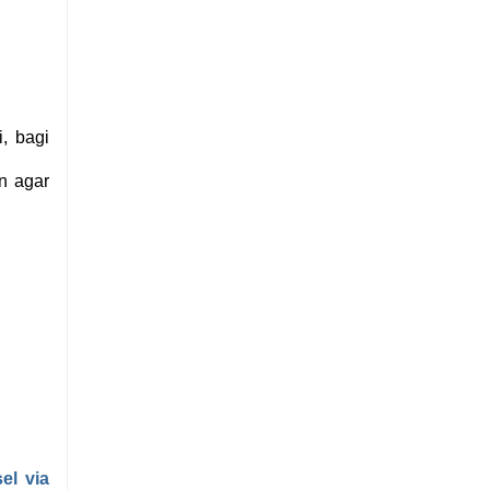
, bagi
an agar
el via