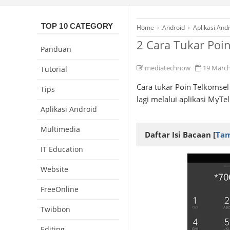
TOP 10 CATEGORY
Home
›
Android
›
Aplikasi And
2 Cara Tukar Poi
Panduan
mediatechnow
19 Marc
Tutorial
Cara tukar Poin Telkomsel
Tips
lagi melalui aplikasi MyT
Aplikasi Android
Multimedia
Daftar Isi Bacaan [
Tam
IT Education
Website
FreeOnline
Twibbon
Editing