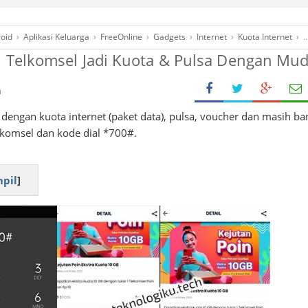
roid
›
Aplikasi Keluarga
›
FreeOnline
›
Gadgets
›
Internet
›
Kuota Internet
›
L
n Telkomsel Jadi Kuota & Pulsa Dengan Mu
h
 dengan kuota internet (paket data), pulsa, voucher dan masih b
elkomsel dan kode dial *700#.
pil
]