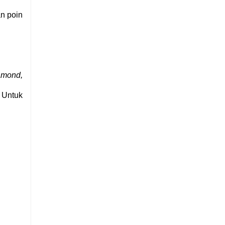
n poin
amond,
 Untuk