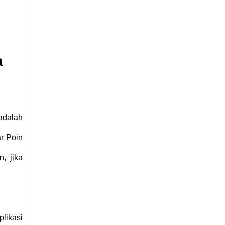
a
adalah
r Poin
, jika
likasi