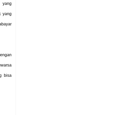
n yang
k yang
rabayar
dengan
uwarsa
g bisa