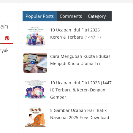
Popular Posts
Comments
Category
ayanan
›
Paket Data
›
Paket Internet Gratis
›
Panduan
›
Tech News
›
teknolo
dah
10 Ucapan Idul Fitri 2026
Keren & Terbaru (1447 H)
anyak
Cara Mengubah Kuota Edukasi
Menjadi Kuota Utama Tri
10 Ucapan Idul Fitri 2026 (1447
H) Terbaru & Keren Dengan
Gambar
5 Gambar Ucapan Hari Batik
Nasional 2025 Free Download