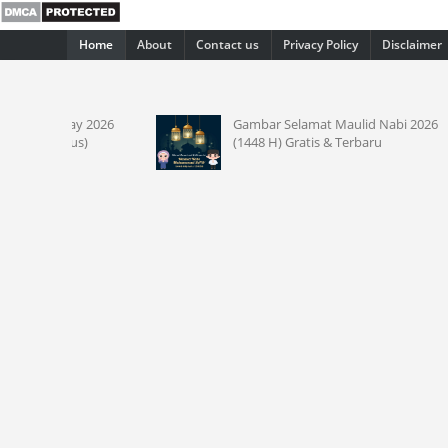
Home
About
Contact us
Privacy Policy
Disclaimer
 2026
Gambar Selamat Maulid Nabi 2026
)
(1448 H) Gratis & Terbaru