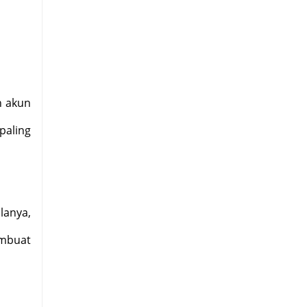
n akun
paling
lanya,
embuat