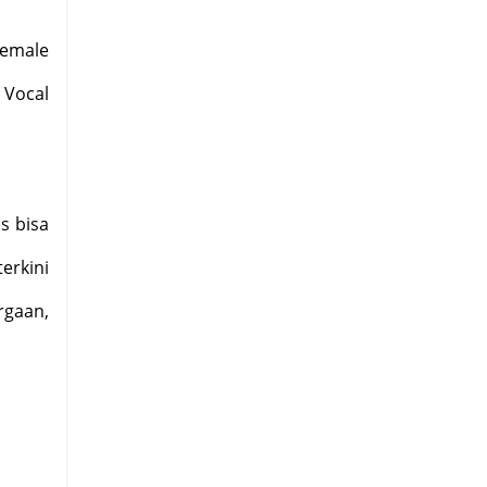
Female
 Vocal
s bisa
erkini
rgaan,