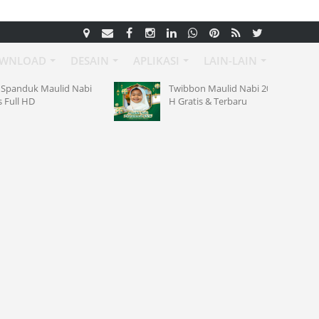
WNLOAD
DESAIN
APLIKASI
LAIN-LAIN
id Nabi
Twibbon Maulid Nabi 2026 ke 1448
H Gratis & Terbaru