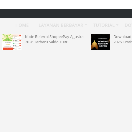
HOME
LAYANAN BERBAYAR
TUTORIAL
DO
Kode Referral ShopeePay Agustus
Download Spanduk Maul
2026 Terbaru Saldo 10RB
2026 Gratis Full HD