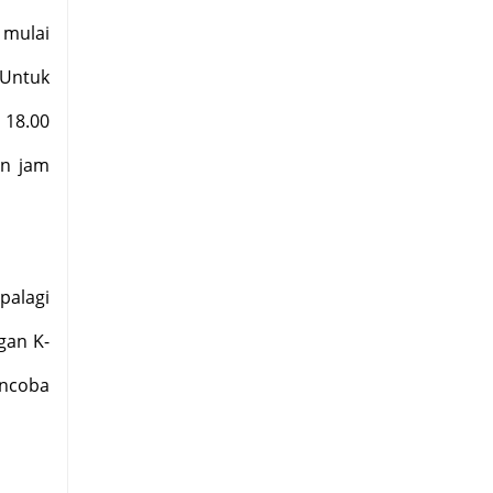
 mulai
 Untuk
 18.00
an jam
palagi
gan K-
encoba