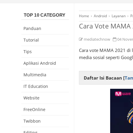
TOP 10 CATEGORY
Home
›
Android
›
Layanan
›
P
Cara Vote MAMA 
Panduan
mediatechnow
04 Nove
Tutorial
Cara vote MAMA 2021 di 
Tips
media sosial seperti Googl
Aplikasi Android
Multimedia
Daftar Isi Bacaan [
Tam
IT Education
Website
FreeOnline
Twibbon
Editing