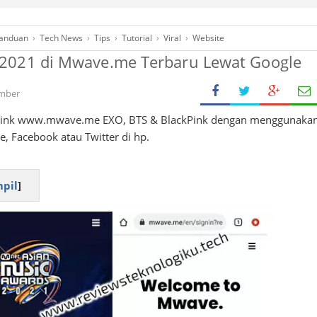
anduan
›
Tech News
›
Tips
›
Tutorial
›
Viral
›
Website
2021 di Mwave.me Terbaru Lewat Google
mber
link www.mwave.me EXO, BTS & BlackPink dengan menggunaka
e, Facebook atau Twitter di hp.
pil
]