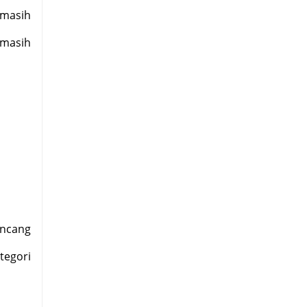
 masih
 masih
ancang
tegori