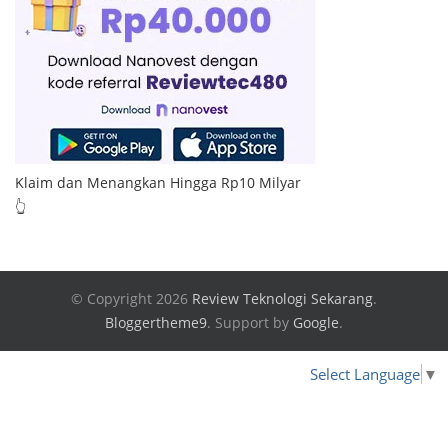
Klaim dan Menangkan Hingga Rp10 Milyar
👆
© Copyright 2026
Review Teknologi Sekarang
.
Bloggertheme9
.
Support by
Google
.
Select Language
▼