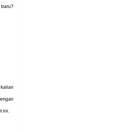
 baru?
kalian
 dengan
 ini.