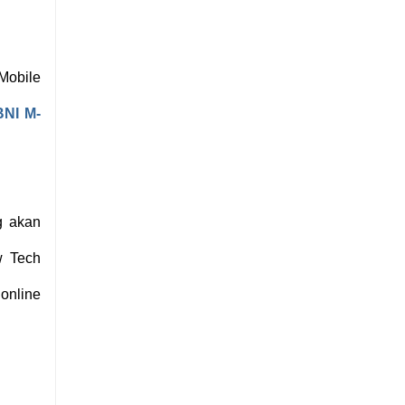
Mobile
BNI M-
g akan
w Tech
online