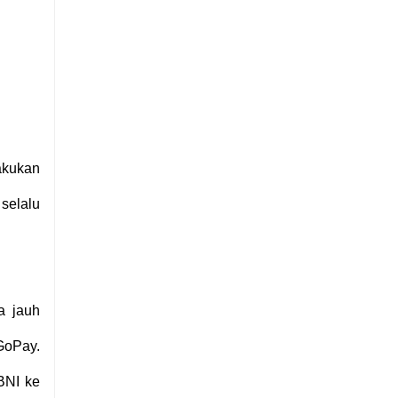
akukan
selalu
a jauh
GoPay.
BNI ke