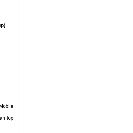
up)
Mobile
an top