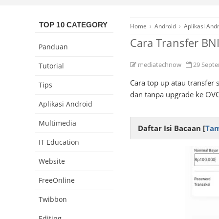
TOP 10 CATEGORY
Home
›
Android
›
Aplikasi And
Cara Transfer BN
Panduan
mediatechnow
29 Sept
Tutorial
Cara top up atau transfe
Tips
dan tanpa upgrade ke OVO
Aplikasi Android
Multimedia
Daftar Isi Bacaan [
Tam
IT Education
Website
FreeOnline
Twibbon
Editing