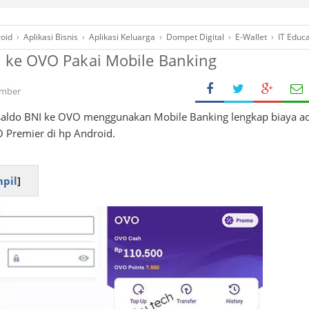
roid
›
Aplikasi Bisnis
›
Aplikasi Keluarga
›
Dompet Digital
›
E-Wallet
›
IT Educ
I ke OVO Pakai Mobile Banking
ember
r saldo BNI ke OVO menggunakan Mobile Banking lengkap biaya 
 Premier di hp Android.
pil
]