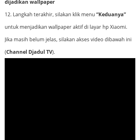
dijadikan wallpaper
12.
Langkah terakhir, silakan klik menu
“Keduanya”
untuk menjadikan wallpaper aktif di layar hp Xiaomi.
Jika masih belum jelas, silakan akses video dibawah ini
(
Channel Djadul TV
).