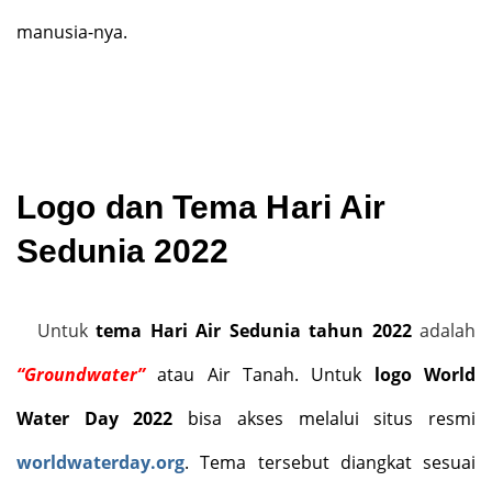
manusia-nya.
Logo dan Tema Hari Air
Sedunia 2022
Untuk
tema Hari Air Sedunia tahun 2022
adalah
“Groundwater”
atau Air Tanah. Untuk
logo World
Water Day 2022
bisa akses melalui situs resmi
worldwaterday.org
. Tema tersebut diangkat sesuai