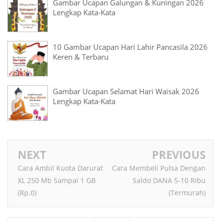
Gambar Ucapan Galungan & Kuningan 2026
Lengkap Kata-Kata
10 Gambar Ucapan Hari Lahir Pancasila 2026
Keren & Terbaru
Gambar Ucapan Selamat Hari Waisak 2026
Lengkap Kata-Kata
NEXT
PREVIOUS
Cara Ambil Kuota Darurat
Cara Membeli Pulsa Dengan
XL 250 Mb Sampai 1 GB
Saldo DANA 5-10 Ribu
(Rp.0)
(Termurah)