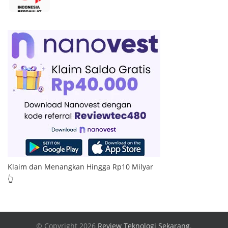
Klaim dan Menangkan Hingga Rp10 Milyar
👆
© Copyright 2026
Review Teknologi Sekarang
.