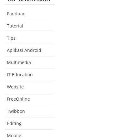
Panduan
Tutorial
Tips
Aplikasi Android
Multimedia
IT Education
Website
FreeOnline
Twibbon
Editing
Mobile