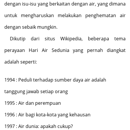
dengan isu-isu yang berkaitan dengan air, yang dimana
untuk mengharuskan melakukan penghematan air
dengan sebaik mungkin.
Dikutip dari situs Wikipedia, beberapa tema
perayaan Hari Air Sedunia yang pernah diangkat
adalah seperti:
1994 : Peduli terhadap sumber daya air adalah
tanggung jawab setiap orang
1995 : Air dan perempuan
1996 : Air bagi kota-kota yang kehausan
1997 : Air dunia: apakah cukup?