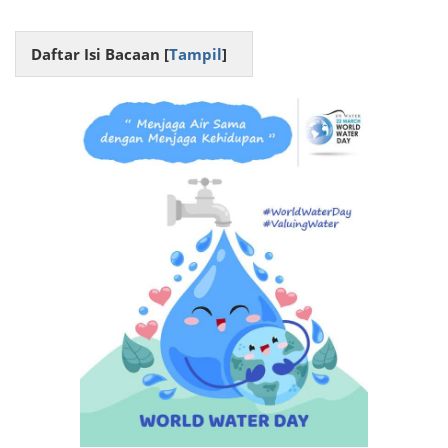
Daftar Isi Bacaan [
Tampil
]