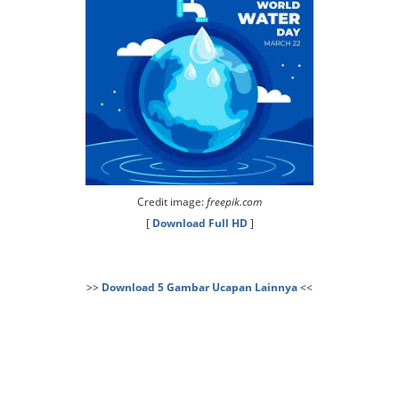
Credit image:
freepik.com
[
Download Full HD
]
>>
Download 5 Gambar Ucapan Lainnya
<<