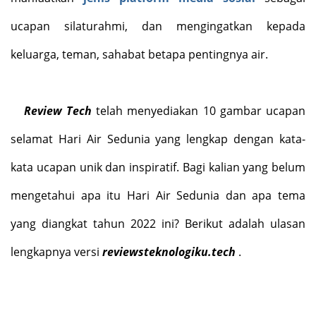
ucapan silaturahmi, dan mengingatkan kepada
keluarga, teman, sahabat betapa pentingnya air.
Review Tech
telah menyediakan 10 gambar ucapan
selamat Hari Air Sedunia yang lengkap dengan kata-
kata ucapan unik dan inspiratif. Bagi kalian yang belum
mengetahui apa itu Hari Air Sedunia dan apa tema
yang diangkat tahun 2022 ini? Berikut adalah ulasan
lengkapnya versi
reviewsteknologiku.tech
.