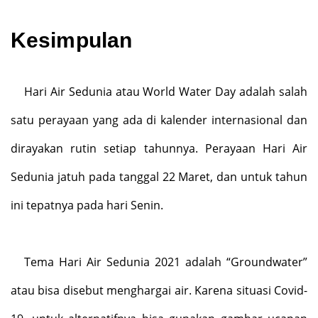
Kesimpulan
Hari Air Sedunia atau World Water Day adalah salah
satu perayaan yang ada di kalender internasional dan
dirayakan rutin setiap tahunnya. Perayaan Hari Air
Sedunia jatuh pada tanggal 22 Maret, dan untuk tahun
ini tepatnya pada hari Senin.
Tema Hari Air Sedunia 2021 adalah “Groundwater”
atau bisa disebut menghargai air. Karena situasi Covid-