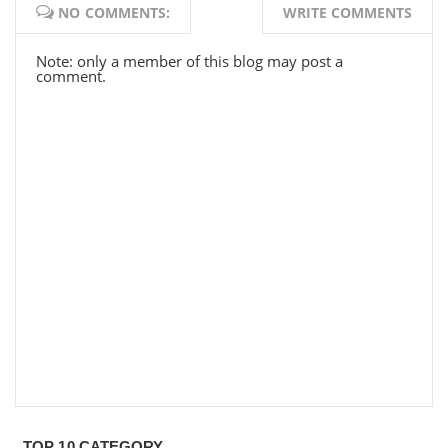
NO COMMENTS:
WRITE COMMENTS
Note: only a member of this blog may post a
comment.
TOP 10 CATEGORY