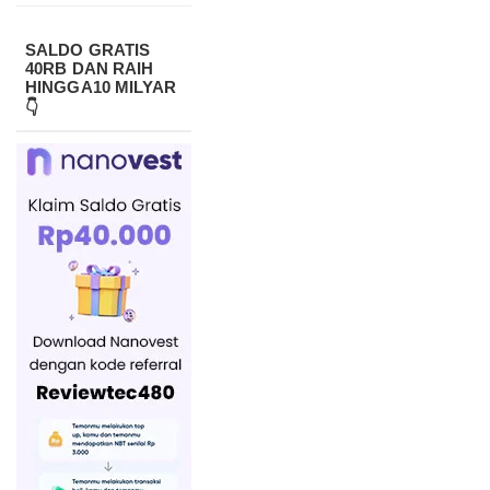
SALDO GRATIS
40RB DAN RAIH
HINGGA10 MILYAR
👇