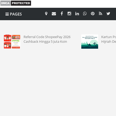
PAGES
CATEGORY
l Code ShopeePay 2026
Kartun Poster Maulid Nabi 1448
k Hingga 5 Juta Koin
Hijriah Desain Simple