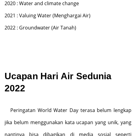
2020 : Water and climate change
2021 : Valuing Water (Menghargai Air)
2022 : Groundwater (Air Tanah)
Ucapan Hari
Air Sedunia
2022
Peringatan World Water Day terasa belum lengkap
jika belum menggunakan kata ucapan yang unik, yang
nantinya bisa dibagikan di media sosial seperti