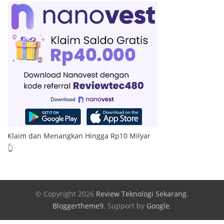
Klaim dan Menangkan Hingga Rp10 Milyar
👆
© Copyright 2026
Review Teknologi Sekarang
.
Bloggertheme9
.
Support by
Google
.