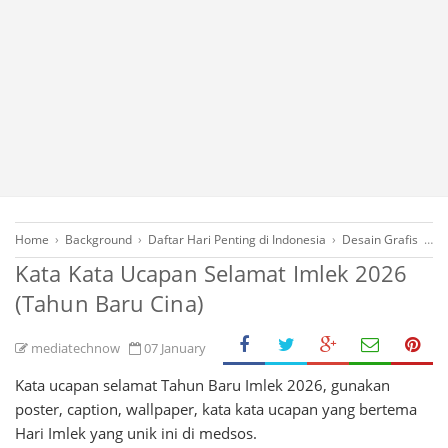
Home
›
Background
›
Daftar Hari Penting di Indonesia
›
Desain Grafis
›
G
Kata Kata Ucapan Selamat Imlek 2026
(Tahun Baru Cina)
mediatechnow
07 January
Kata ucapan selamat Tahun Baru Imlek 2026, gunakan
poster, caption, wallpaper, kata kata ucapan yang bertema
Hari Imlek yang unik ini di medsos.