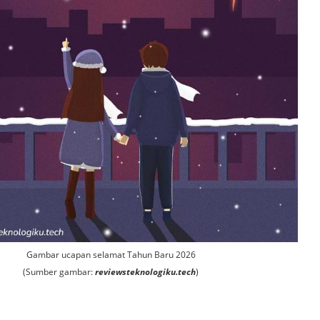
Gambar ucapan selamat Tahun Baru 2026
(Sumber gambar:
reviewsteknologiku.tech
)