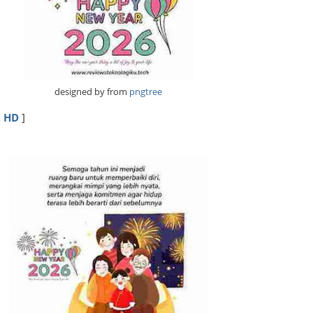
designed by from
pngtree
 HD
]