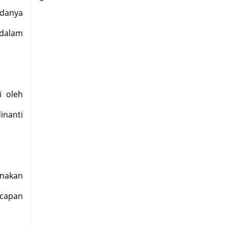
ndanya
 dalam
i oleh
inanti
unakan
ucapan