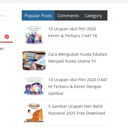
Popular Posts
Comments
Category
n
›
Kartu Ucapan
›
Kartun
›
Kata Bijak
›
Kata Ucapan
›
Natal dan Tahun Baru
)
10 Ucapan Idul Fitri 2026
Keren & Terbaru (1447 H)
an
Cara Mengubah Kuota Edukasi
Menjadi Kuota Utama Tri
10 Ucapan Idul Fitri 2026 (1447
H) Terbaru & Keren Dengan
Gambar
5 Gambar Ucapan Hari Batik
Nasional 2025 Free Download