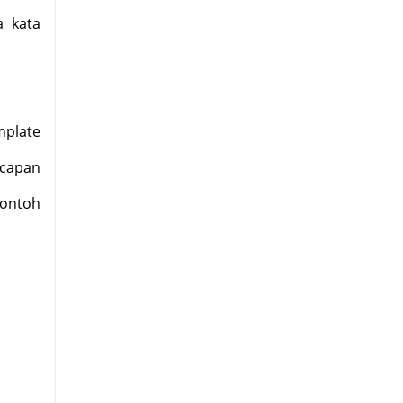
a kata
mplate
ucapan
contoh