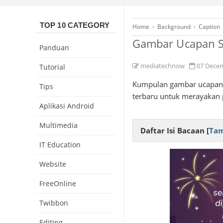
TOP 10 CATEGORY
Home
›
Background
›
Caption
Gambar Ucapan S
Panduan
mediatechnow
07 Dece
Tutorial
Kumpulan gambar ucapan 
Tips
terbaru untuk merayakan p
Aplikasi Android
Multimedia
Daftar Isi Bacaan [
Tam
IT Education
Website
FreeOnline
Twibbon
Editing