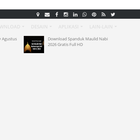
WNLOAD
DESAIN
APLIKASI
LAIN-LAIN
y Agustus
Download Spanduk Maulid Nabi
2026 Gratis Full HD