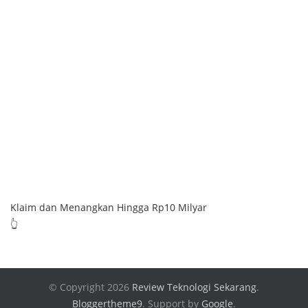
Klaim dan Menangkan Hingga Rp10 Milyar
👆
© Copyright 2026
Review Teknologi Sekarang
.
Bloggertheme9
.
Support by
Google
.