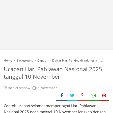
Home
›
Background
›
Caption
›
Daftar Hari Penting di Indonesia
›
Desain G
Ucapan Hari Pahlawan Nasional 2025
tanggal 10 November
mediatechnow
01 November
Contoh ucapan selamat memperingati Hari Pahlawan
Nasional 2025 pada tanggal 10 November lengkap dengan