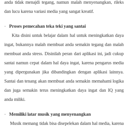
anda tidak menajdi tegang, namun malah menyenangkan, rileks
dan lucu karena variasi media yang sangat kreatif.
·
Proses pemecahan teka teki yang santai
Kita disini untuk belajar dalam hal untuk meningkatkan daya
ingat, bukannya malah membuat anda semakin tegang dan malah
membuat anda stress. Disinilah peran dari aplikasi ini, jadi cukup
santai namun cepat dalam hal daya ingat, karena pengarus media
yang dipergunakan jika dibandingkan dengan aplikasi lainnya.
Santai dan tenang akan membuat anda semakin memahami logika
dan juga semakin terus meningkatkan daya ingat dan IQ yang
anda miliki.
·
Memiliki latar musik yang menyenangkan
Musik memang tidak bisa disepelekan dalam hal media, karena