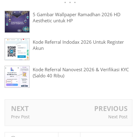
5 Gambar Wallpaper Ramadhan 2026 HD
Aesthetic untuk HP
Kode Referral Indodax 2026 Untuk Register
Akun
Kode Referral Nanovest 2026 & Verifikasi KYC
(Saldo 40 Ribu)
NEXT
PREVIOUS
Prev Post
Next Post