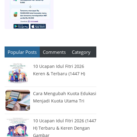
Popular Posts
Comments
Category
10 Ucapan Idul Fitri 2026
Keren & Terbaru (1447 H)
Cara Mengubah Kuota Edukasi
Menjadi Kuota Utama Tri
10 Ucapan Idul Fitri 2026 (1447
H) Terbaru & Keren Dengan
Gambar