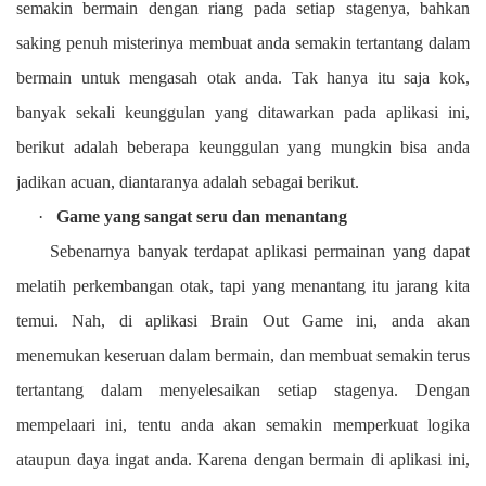
semakin bermain dengan riang pada setiap stagenya, bahkan
saking penuh misterinya membuat anda semakin tertantang dalam
bermain untuk mengasah otak anda. Tak hanya itu saja kok,
banyak sekali keunggulan yang ditawarkan pada aplikasi ini,
berikut adalah beberapa keunggulan yang mungkin bisa anda
jadikan acuan, diantaranya adalah sebagai berikut.
·
Game yang sangat seru dan menantang
Sebenarnya banyak terdapat aplikasi permainan yang dapat
melatih perkembangan otak, tapi yang menantang itu jarang kita
temui. Nah, di aplikasi Brain Out Game ini, anda akan
menemukan keseruan dalam bermain, dan membuat semakin terus
tertantang dalam menyelesaikan setiap stagenya. Dengan
mempelaari ini, tentu anda akan semakin memperkuat logika
ataupun daya ingat anda. Karena dengan bermain di aplikasi ini,