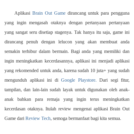
Aplikasi
Brain Out Game
dirancang untuk para pengguna
yang ingin mengasah otaknya dengan pertanyaan pertanyaan
yang sangat seru disetiap stagenya. Tak hanya itu saja, game ini
dirancang penuh dengan lelucon yang akan membuat anda
semakin terhibur dalam bermain. Bagi anda yang memiliki dan
ingin meningkatkan kecerdasannya, aplikasi ini menjadi aplikasi
yang rekomended untuk anda, karena sudah 10 juta+ yang sudah
mengunduh aplikasi ini di
Google Playstore.
Dari segi fitur,
tampilan, dan lain-lain sudah layak untuk digunakan oleh anak-
anak bahkan para remaja yang ingin terus meningkatkan
kecerdasan otaknya. Itulah review mengenai aplikasi Brain Out
Game dari
Review Tech
, semoga bermanfaat bagi kita semua.