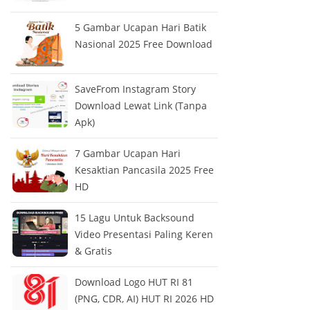
5 Gambar Ucapan Hari Batik
Nasional 2025 Free Download
SaveFrom Instagram Story
Download Lewat Link (Tanpa
Apk)
7 Gambar Ucapan Hari
Kesaktian Pancasila 2025 Free
HD
15 Lagu Untuk Backsound
Video Presentasi Paling Keren
& Gratis
Download Logo HUT RI 81
(PNG, CDR, AI) HUT RI 2026 HD