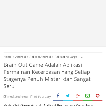
Home
›
Android
›
Aplikasi Android
›
Aplikasi Keluarga
›
Aplikasi Permaina
Brain Out Game Adalah Aplikasi
Permainan Kecerdasan Yang Setiap
Stagenya Penuh Misteri dan Sangat
Seru
mediatechnow
08 February
Brain Out Game Adalah Aplikasi Permainan Kecerdasan