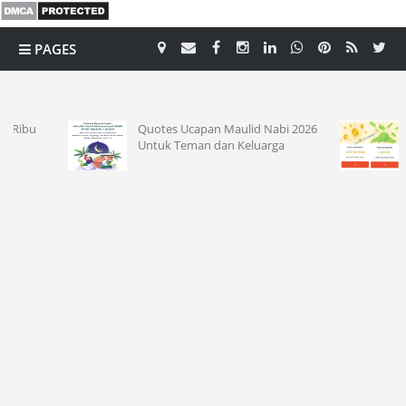
PAGES
CATEGORY
Quotes Ucapan Maulid Nabi 2026
Kode Re
Untuk Teman dan Keluarga
Saldo 1