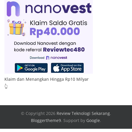
Klaim dan Menangkan Hingga Rp10 Milyar
👆
© Copyright 2026
Review Teknologi Sekarang
.
Bloggertheme9
.
Support by
Google
.